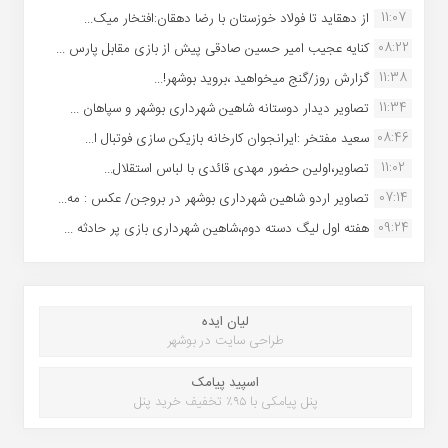
11:07
از دهقاید تا فولاد خوزستان با رضا دهقان:افتخار میک...
08:22
کنایه عجیب امیر حسین صادقی پیش از بازی مقابل پارس ...
11:38
گزارش روز/گنج میخواهید ،بروید بوشهر!...
11:34
تصاویر دیدار دوستانه شاهین شهردارى بوشهر و سپاهان ...
08:46
سعید مفتخر :ایرانجوان کارخانه بازیکن سازی فوتبال ا...
11:02
تصاویر،اولین حضور مهدی قائدی با لباس استقلال...
07:14
تصاویر اردو شاهین شهرداری بوشهر در بروجن/ عکس : مه...
09:24
هفته اول لیگ دسته دوم،شاهین شهرداری بازی پر حادثه ...
لیان ایده
طراحی سایت در بوشهر
اسپید پیامک
پنل پیامکی با ۹۵٪ تخفیف خرید پنل