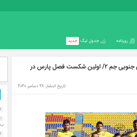
روزنامه
جدول لیگ
جدید
هفته هفتم لیگ دسته اول/هوادار۳ پارس جنوبی جم ۲/ اولین شکست فصل پارس در
تاریخ انتشار: 28 دسامبر 2020
16
1
ب..
07