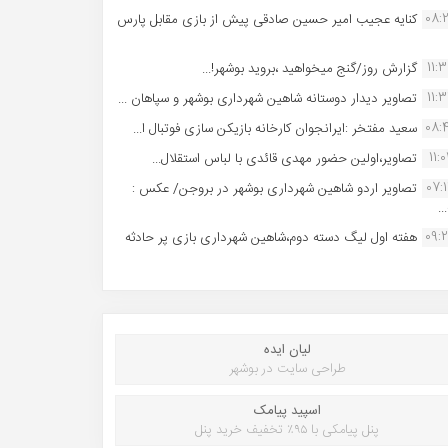
08:
کنایه عجیب امیر حسین صادقی پیش از بازی مقابل پارس
11:
گزارش روز/گنج میخواهید ،بروید بوشهر!...
11:
تصاویر دیدار دوستانه شاهین شهردارى بوشهر و سپاهان ...
08:
سعید مفتخر :ایرانجوان کارخانه بازیکن سازی فوتبال ا...
11:0
تصاویر،اولین حضور مهدی قائدی با لباس استقلال...
07:
تصاویر اردو شاهین شهرداری بوشهر در بروجن/ عکس :
..
09:
هفته اول لیگ دسته دوم،شاهین شهرداری بازی پر حادثه
لیان ایده
طراحی سایت در بوشهر
اسپید پیامک
پنل پیامکی با ۹۵٪ تخفیف خرید پنل