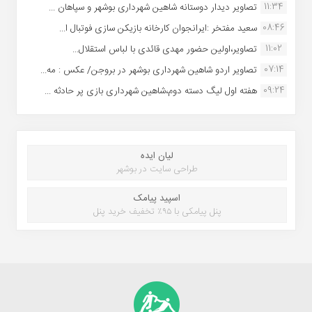
11:34
تصاویر دیدار دوستانه شاهین شهردارى بوشهر و سپاهان ...
08:46
سعید مفتخر :ایرانجوان کارخانه بازیکن سازی فوتبال ا...
11:02
تصاویر،اولین حضور مهدی قائدی با لباس استقلال...
07:14
تصاویر اردو شاهین شهرداری بوشهر در بروجن/ عکس : مه...
09:24
هفته اول لیگ دسته دوم،شاهین شهرداری بازی پر حادثه ...
لیان ایده
طراحی سایت در بوشهر
اسپید پیامک
پنل پیامکی با ۹۵٪ تخفیف خرید پنل