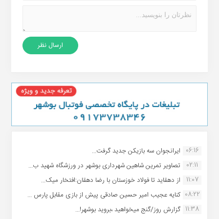
06:16
ایرانجوان سه بازیکن جدید گرفت...
02:11
تصاویر تمرین شاهین شهردارى بوشهر در ورزشگاه شهید ب...
11:07
از دهقاید تا فولاد خوزستان با رضا دهقان:افتخار میک...
08:22
کنایه عجیب امیر حسین صادقی پیش از بازی مقابل پارس ...
11:38
گزارش روز/گنج میخواهید ،بروید بوشهر!...