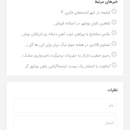
خبر‌های مرتبط
شایعه در شهر/استعفای فکری ؟!
شاهین تابان بوشهر در آستانه فروش...
عکس:مشایخ با پیراهن ذوب آهن دنباله رو بازیکنان بوش...
تصاویر:قائدی در هفته سوم لیگ برتر برای آبی ها گل ز...
رحیم خطیب:تارتار به تمرینات برمیگردد،امیدواریم مشک...
کمالوند با انتشار یک پست اینستاگرامی راهی بوشهر گر...
نظرات