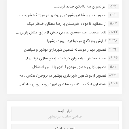
06:16
ایرانجوان سه بازیکن جدید گرفت...
02:11
تصاویر تمرین شاهین شهردارى بوشهر در ورزشگاه شهید ب...
11:07
از دهقاید تا فولاد خوزستان با رضا دهقان:افتخار میک...
08:22
کنایه عجیب امیر حسین صادقی پیش از بازی مقابل پارس ...
11:38
گزارش روز/گنج میخواهید ،بروید بوشهر!...
11:34
تصاویر دیدار دوستانه شاهین شهردارى بوشهر و سپاهان ...
08:46
سعید مفتخر :ایرانجوان کارخانه بازیکن سازی فوتبال ا...
11:02
تصاویر،اولین حضور مهدی قائدی با لباس استقلال...
07:14
تصاویر اردو شاهین شهرداری بوشهر در بروجن/ عکس : مه...
09:24
هفته اول لیگ دسته دوم،شاهین شهرداری بازی پر حادثه ...
لیان ایده
طراحی سایت در بوشهر
اسپید پیامک