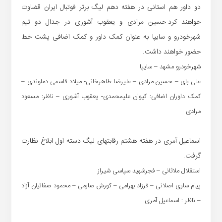
دو داور هم استانی در هفته دهم لیگ برتر فوتبال ایران قضاوت
خواهند کرد.حسین مرادی و یعقوب آشوری در جدال دو تیم
شهرخودرو و سایپا به عنوان کمک داور و کمک اضافی پشت خط
حضور خواهند داشت.
شهرخودرو مشهد – سایپا
علی بای – حسین مرادی – علیرضا طاهرخانی- میلاد قاسمی دماوندی –
کمک داوران اضافی: کیوان علیمحمدی- یعقوب آشوری – ناظر: مسعود
مرادی
اسماعیل آمری در هفته هشتم رقابتهای لیگ دسته اول ابلاغ نظارت
گرفت.
استقلال ملاثانی – فجرشهید سپاسی شیراز
پیام ساری اصلانی – فرزاد بهرامی – کورش صارمی – محمود صفائیان آزاد
– ناظر : اسماعیل آمری