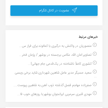
عضویت در کانال تلگرام
خبر‌های مرتبط
منصوریان در واکنش به درگیری با کمالوند:برای فراز س...
تصاویر:امان الله، عکاس برجسته در بوشهر / پژمان فخر...
کشوری کاملاً ناشناخته در یک‌قدمی جام جهانی!...
سعید مسیگر مدیر عامل شاهین شهرداری:شاید برخی ویسی
...
صفرزاده مهاجم فصل گذشته ذوب آهن به شاهین پیوست....
مهدی قنبری سرمربی ایرانجوان بوشهر:با روزهای خوب فا...