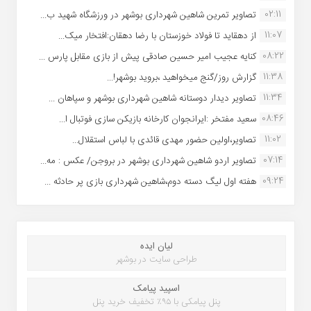
02:11
تصاویر تمرین شاهین شهردارى بوشهر در ورزشگاه شهید ب...
11:07
از دهقاید تا فولاد خوزستان با رضا دهقان:افتخار میک...
08:22
کنایه عجیب امیر حسین صادقی پیش از بازی مقابل پارس ...
11:38
گزارش روز/گنج میخواهید ،بروید بوشهر!...
11:34
تصاویر دیدار دوستانه شاهین شهردارى بوشهر و سپاهان ...
08:46
سعید مفتخر :ایرانجوان کارخانه بازیکن سازی فوتبال ا...
11:02
تصاویر،اولین حضور مهدی قائدی با لباس استقلال...
07:14
تصاویر اردو شاهین شهرداری بوشهر در بروجن/ عکس : مه...
09:24
هفته اول لیگ دسته دوم،شاهین شهرداری بازی پر حادثه ...
لیان ایده
طراحی سایت در بوشهر
اسپید پیامک
پنل پیامکی با ۹۵٪ تخفیف خرید پنل