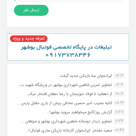
06:16
ایرانجوان سه بازیکن جدید گرفت...
02:11
تصاویر تمرین شاهین شهردارى بوشهر در ورزشگاه شهید ب...
11:07
از دهقاید تا فولاد خوزستان با رضا دهقان:افتخار میک...
08:22
کنایه عجیب امیر حسین صادقی پیش از بازی مقابل پارس ...
11:38
گزارش روز/گنج میخواهید ،بروید بوشهر!...
11:34
تصاویر دیدار دوستانه شاهین شهردارى بوشهر و سپاهان ...
08:46
سعید مفتخر :ایرانجوان کارخانه بازیکن سازی فوتبال ا...