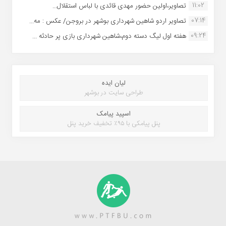
11:02
تصاویر،اولین حضور مهدی قائدی با لباس استقلال...
07:14
تصاویر اردو شاهین شهرداری بوشهر در بروجن/ عکس : مه...
09:24
هفته اول لیگ دسته دوم،شاهین شهرداری بازی پر حادثه ...
لیان ایده
طراحی سایت در بوشهر
اسپید پیامک
پنل پیامکی با ۹۵٪ تخفیف خرید پنل