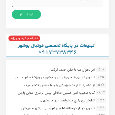
06:16
ایرانجوان سه بازیکن جدید گرفت...
02:11
تصاویر تمرین شاهین شهردارى بوشهر در ورزشگاه شهید ب...
11:07
از دهقاید تا فولاد خوزستان با رضا دهقان:افتخار میک...
08:22
کنایه عجیب امیر حسین صادقی پیش از بازی مقابل پارس ...
11:38
گزارش روز/گنج میخواهید ،بروید بوشهر!...
11:34
تصاویر دیدار دوستانه شاهین شهردارى بوشهر و سپاهان ...