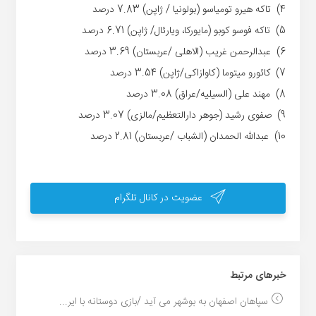
4) تاکه هیرو تومیاسو (بولونیا / ژاپن) 7.83 درصد
5) تاکه فوسو کوبو (مایورکا، ویارئال/ ژاپن) 6.71 درصد
6) عبدالرحمن غریب (الاهلی /عربستان) 3.69 درصد
7) کائورو میتوما (کاوازاکی/ژاپن) 3.54 درصد
8) مهند علی (السیلیه/عراق) 3.08 درصد
9) صفوی رشید (جوهر دارالتعظیم/مالزی) 3.07 درصد
10) عبدالله الحمدان (الشباب /عربستان) 2.81 درصد
عضویت در کانال تلگرام
خبر‌های مرتبط
سپاهان اصفهان به بوشهر می آید /بازی دوستانه با ایر...