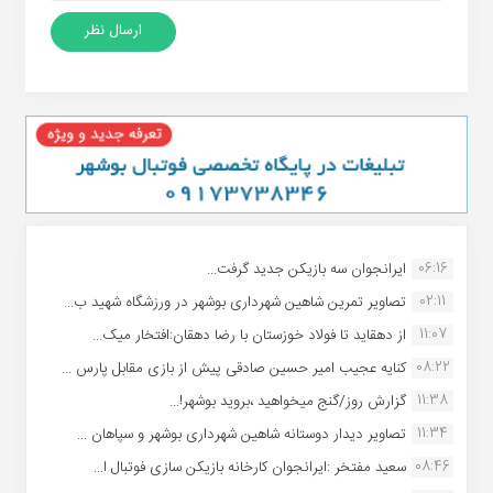
06:16
ایرانجوان سه بازیکن جدید گرفت...
02:11
تصاویر تمرین شاهین شهردارى بوشهر در ورزشگاه شهید ب...
11:07
از دهقاید تا فولاد خوزستان با رضا دهقان:افتخار میک...
08:22
کنایه عجیب امیر حسین صادقی پیش از بازی مقابل پارس ...
11:38
گزارش روز/گنج میخواهید ،بروید بوشهر!...
11:34
تصاویر دیدار دوستانه شاهین شهردارى بوشهر و سپاهان ...
08:46
سعید مفتخر :ایرانجوان کارخانه بازیکن سازی فوتبال ا...