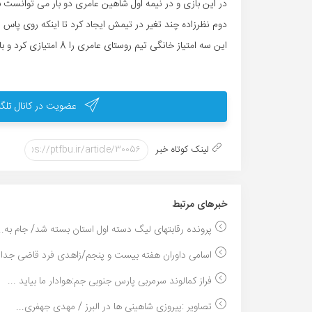
در این بازی و در نیمه اول شاهین عامری دو بار می توانست ب
دوم نظرزاده چند تغیر در تیمش ایجاد کرد تا اینکه روی پاس زی
این سه امتیاز خانگی تیم روستای عامری را 8 امتیازی کرد و باعث شد وضعیت آنها در جدول بهتر شده و تا مکان هفتم بالا بروند.
عضویت در کانال تلگر
لینک کوتاه خبر
خبر‌های مرتبط
پرونده رقابتهای لیگ دسته اول استان بسته شد/ جام به..
اسامی داوران هفته بیست و پنجم/زاهدی فرد قاضی جدال 
فراز کمالوند سرمربی پارس جنوبی جم:هوادار ما بیاید ...
تصاویر :پیروزی شاهینی ها در البرز / مهدی جهفری...