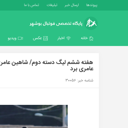
پیوندها
ارسال خبر
تبلیغات
تماس با ما
خانه
اخبار
عکس
ویدیو
عامری برد
شناسه خبر: 30056