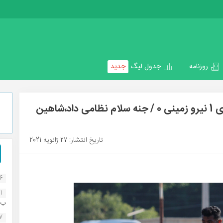
روزنامه
جدول لیگ
جدید
هفته ششم لیگ دسته دوم/ شاهین عامری 1 نیرو زمینی 0 / جنه سلام نظامی داد،شاهین
تاریخ انتشار: 27 ژانویه 2021
16
1
ب..
07