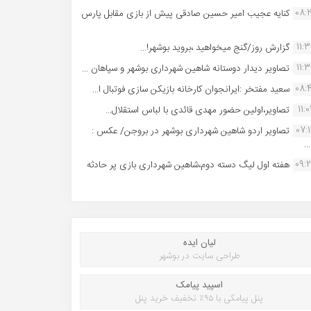
08:
کنایه عجیب امیر حسین صادقی پیش از بازی مقابل پارس
11:
گزارش روز/گنج میخواهید ،بروید بوشهر!...
11:
تصاویر دیدار دوستانه شاهین شهردارى بوشهر و سپاهان ...
08:
سعید مفتخر :ایرانجوان کارخانه بازیکن سازی فوتبال ا...
11:0
تصاویر،اولین حضور مهدی قائدی با لباس استقلال...
07:
تصاویر اردو شاهین شهرداری بوشهر در بروجن/ عکس :
..
09:
هفته اول لیگ دسته دوم،شاهین شهرداری بازی پر حادثه
لیان ایده
طراحی سایت در بوشهر
اسپید پیامک
پنل پیامکی با ۹۵٪ تخفیف خرید پنل