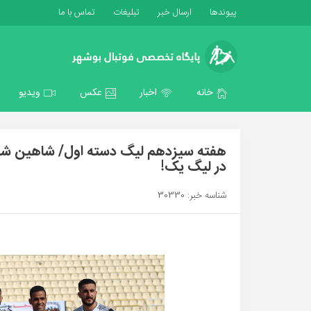
پیوندها
ارسال خبر
تبلیغات
تماس با ما
خانه
اخبار
عکس
ویدیو
در لیگ یک!
شناسه خبر: 30330