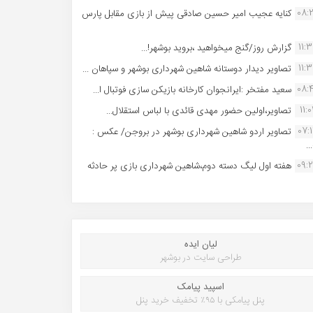
08:
کنایه عجیب امیر حسین صادقی پیش از بازی مقابل پارس
11:
گزارش روز/گنج میخواهید ،بروید بوشهر!...
11:
تصاویر دیدار دوستانه شاهین شهردارى بوشهر و سپاهان ...
08:
سعید مفتخر :ایرانجوان کارخانه بازیکن سازی فوتبال ا...
11:0
تصاویر،اولین حضور مهدی قائدی با لباس استقلال...
07:
تصاویر اردو شاهین شهرداری بوشهر در بروجن/ عکس :
..
09:
هفته اول لیگ دسته دوم،شاهین شهرداری بازی پر حادثه
لیان ایده
طراحی سایت در بوشهر
اسپید پیامک
پنل پیامکی با ۹۵٪ تخفیف خرید پنل