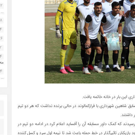
22
...
38
34
46
2
14
مه.
24
...
 این بار در خانه خاتمه یافت.
بق شاهین شهرداری با فرازکمالوند در حالی برنده نداشت که هر دو تیم
 داشتند.
دند که کمک داور مسابقه آن را آفساید اعلام کرد.در ادامه دو تیم در
د بازیکنان تاثیرگذار در خط حمله باعث شد تا نیمه اول سرد و کسل کننده