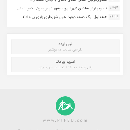
07:14
تصاویر اردو شاهین شهرداری بوشهر در بروجن/ عکس : مه...
09:24
هفته اول لیگ دسته دوم،شاهین شهرداری بازی پر حادثه ...
لیان ایده
طراحی سایت در بوشهر
اسپید پیامک
پنل پیامکی با ۹۵٪ تخفیف خرید پنل