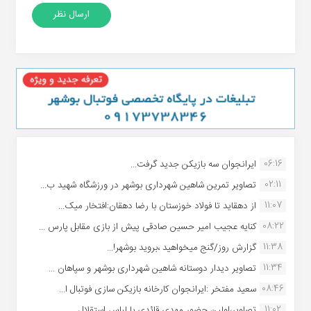
06:16
ایرانجوان سه بازیکن جدید گرفت...
02:11
تصاویر تمرین شاهین شهردارى بوشهر در ورزشگاه شهید ب...
11:07
از دهقاید تا فولاد خوزستان با رضا دهقان:افتخار میک...
08:22
کنایه عجیب امیر حسین صادقی پیش از بازی مقابل پارس ...
11:38
گزارش روز/گنج میخواهید ،بروید بوشهر!...
11:34
تصاویر دیدار دوستانه شاهین شهردارى بوشهر و سپاهان ...
08:46
سعید مفتخر :ایرانجوان کارخانه بازیکن سازی فوتبال ا...
11:02
تصاویر،اولین حضور مهدی قائدی با لباس استقلال...