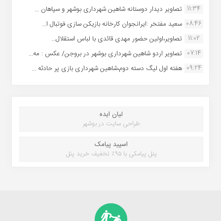
11:34
تصاویر دیدار دوستانه شاهین شهردارى بوشهر و سپاهان ...
08:46
سعید مفتخر :ایرانجوان کارخانه بازیکن سازی فوتبال ا...
11:02
تصاویر،اولین حضور مهدی قائدی با لباس استقلال...
07:14
تصاویر اردو شاهین شهرداری بوشهر در بروجن/ عکس : مه...
09:24
هفته اول لیگ دسته دوم،شاهین شهرداری بازی پر حادثه ...
لیان ایده
طراحی سایت در بوشهر
اسپید پیامک
پنل پیامکی با ۹۵٪ تخفیف خرید پنل