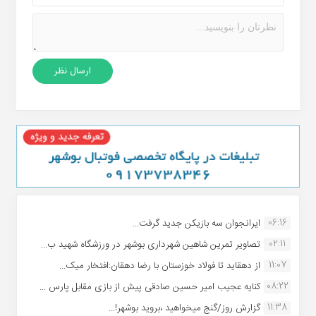
06:16
ایرانجوان سه بازیکن جدید گرفت...
02:11
تصاویر تمرین شاهین شهردارى بوشهر در ورزشگاه شهید ب...
11:07
از دهقاید تا فولاد خوزستان با رضا دهقان:افتخار میک...
08:22
کنایه عجیب امیر حسین صادقی پیش از بازی مقابل پارس ...
11:38
گزارش روز/گنج میخواهید ،بروید بوشهر!...