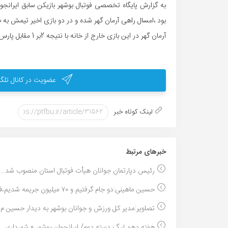
به گزارش پایگاه تخصصی فوتبال بوشهر بازیکن سابق ایرانجو
بود ،امسال راهی آرمان گهر شده و در دو بازی اخیر تیمش به
آرمان گهر در این بازی خارج از خانه با نتیجه 2بر 1 مقابل پارس به برتری رسید.
عضویت در کانال تلگر
لینک کوتاه خبر
خبر‌های مرتبط
رئیس دپارتمان جوانان هیأت فوتبال استان منصوب شد...
حسین ماهینی:دو جام گرفتیم و ۷۰ میلیون جریمه شدیم،ف...
تصاویر:مدیر کل ورزش و جوانان بوشهر به دیدار حسین م..
هفته دهم لیگ دسته دوم/ ایرانجوان بوشهر 0 شهرداری...