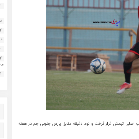
22
...
38
34
46
2
14
مه.
24
...
 اصلی تیمش قرار گرفت و نود دقیقه مقابل پارس جنوبی جم در هفته