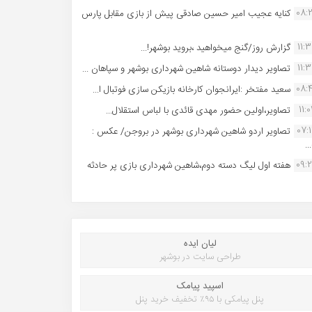
08:
کنایه عجیب امیر حسین صادقی پیش از بازی مقابل پارس
11:
گزارش روز/گنج میخواهید ،بروید بوشهر!...
11:
تصاویر دیدار دوستانه شاهین شهردارى بوشهر و سپاهان ...
08:
سعید مفتخر :ایرانجوان کارخانه بازیکن سازی فوتبال ا...
11:0
تصاویر،اولین حضور مهدی قائدی با لباس استقلال...
07:
تصاویر اردو شاهین شهرداری بوشهر در بروجن/ عکس :
..
09:
هفته اول لیگ دسته دوم،شاهین شهرداری بازی پر حادثه
لیان ایده
طراحی سایت در بوشهر
اسپید پیامک
پنل پیامکی با ۹۵٪ تخفیف خرید پنل