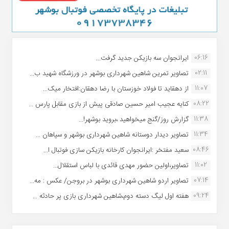
06:16
ایرانجوان سه بازیکن جدید گرفت...
02:11
تصاویر تمرین شاهین شهردارى بوشهر در ورزشگاه شهید ب...
11:07
از دهقاید تا فولاد خوزستان با رضا دهقان:افتخار میک...
08:22
کنایه عجیب امیر حسین صادقی پیش از بازی مقابل پارس ...
11:38
گزارش روز/گنج میخواهید ،بروید بوشهر!...
11:34
تصاویر دیدار دوستانه شاهین شهردارى بوشهر و سپاهان ...
08:46
سعید مفتخر :ایرانجوان کارخانه بازیکن سازی فوتبال ا...
11:02
تصاویر،اولین حضور مهدی قائدی با لباس استقلال...
07:14
تصاویر اردو شاهین شهرداری بوشهر در بروجن/ عکس : مه...
09:24
هفته اول لیگ دسته دوم،شاهین شهرداری بازی پر حادثه ...