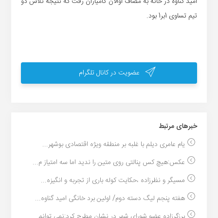
امید گناوه در خانه به مصاف آوالان کامیاران رفت که نتیجه تلاش دو
تیم تساوی 1بر1 بود.
عضویت در کانال تلگرام
خبر‌های مرتبط
یام عامری دیلم با غلبه بر منطقه ویژه اقتصادی بوشهر...
عکس:هیچ کس پنالتی روی متین را ندید اما سه امتیاز م...
مسیگر و نظرزاده ،حکایت کوله باری از تجربه و انگیزه...
هفته پنجم لیگ دسته دوم/ اولین برد خانگی امید گناوه...
برزگرزاده عضو شورای شهر در نشان مطرح کرد:نمی توانم...