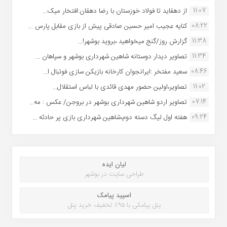
11:07
از دهقاید تا فولاد خوزستان با رضا دهقان:افتخار میک...
08:22
کنایه عجیب امیر حسین صادقی پیش از بازی مقابل پارس ...
11:38
گزارش روز/گنج میخواهید ،بروید بوشهر!...
11:34
تصاویر دیدار دوستانه شاهین شهردارى بوشهر و سپاهان ...
08:46
سعید مفتخر :ایرانجوان کارخانه بازیکن سازی فوتبال ا...
11:02
تصاویر،اولین حضور مهدی قائدی با لباس استقلال...
07:14
تصاویر اردو شاهین شهرداری بوشهر در بروجن/ عکس : مه...
09:24
هفته اول لیگ دسته دوم،شاهین شهرداری بازی پر حادثه ...
لیان ایده
طراحی سایت در بوشهر
اسپید پیامک
پنل پیامکی با ۹۵٪ تخفیف خرید پنل