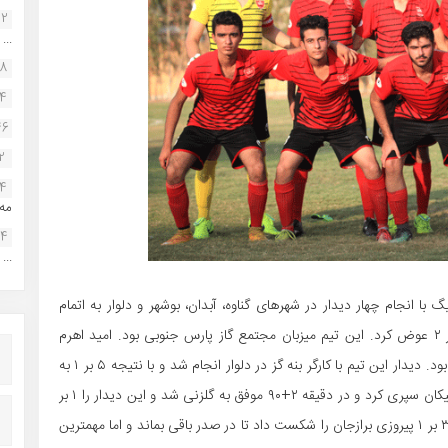
22
...
38
34
46
2
14
مه.
24
...
ا انجام چهار دیدار در شهرهای گناوه، آبدان، بوشهر و دلوار به اتمام
رسید. در بوشهر فجر بازی دو بر صفر برده را با مساوی ۲ بر ۲ عوض کرد. این تیم میزبان مجتمع گاز پارس جنوبی بود. امید اهرم
سنگین‌ترین شکست هفته را در روزی متحمل شد که میزبان بود. دیدار این تیم با کارگر بنه گز در دلوار انجام شد و با نتیجه ۵ بر ۱ به
سود کارگر خاتمه یافت. توحید آبدان روز سختی را در مقابل پیکان سپری کرد و در دقیقه ۲+۹۰ موفق به گلزنی شد و این دیدار را ۱ بر
صفر برد. پاس بندرسازان گناوه هم در ورزشگاه شهید سراجی ۳ بر ۱ پیروزی برازجان را شکست داد تا در صدر باقی بماند و اما مهمترین