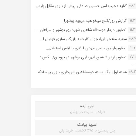
08:
کنایه عجیب امیر حسین صادقی پیش از بازی مقابل پارس
11:
گزارش روز/گنج میخواهید ،بروید بوشهر!...
11:
تصاویر دیدار دوستانه شاهین شهردارى بوشهر و سپاهان ...
08:
سعید مفتخر :ایرانجوان کارخانه بازیکن سازی فوتبال ا...
11:0
تصاویر،اولین حضور مهدی قائدی با لباس استقلال...
07:
تصاویر اردو شاهین شهرداری بوشهر در بروجن/ عکس :
..
09:
هفته اول لیگ دسته دوم،شاهین شهرداری بازی پر حادثه
لیان ایده
طراحی سایت در بوشهر
اسپید پیامک
پنل پیامکی با ۹۵٪ تخفیف خرید پنل