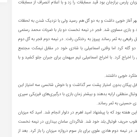
ان پارس برازجان بود قید مسابقات را زد و با اعلام انصراف از مسابقات
وشهر آغاز خوبی داشت و به دو گل هم رسید ولی با نزدیک شدن به لحظات
داد و بازی مساوی شد. فجر در نیمه نخست دو بار با ضربات محمد رستمی
ل رفیعی به ثمر رساند پیروز به رختکن رفت. در نیمه دوم فجر به گل دوم
 گله کرد اما وقتی اسماعیلی با شادی خود در مقابل نیمکت‌ مجتمع
 را اخراج کرد. با اخراج اسماعیلی تیم میهمان برای جبران جلو کشید و با
لکرد خوبی داشتند.
ابل پیکان بدون امتیاز پشت سر گذاشت و با خوش شانسی سه امتیاز این
بال منطقی ارایه بدهند و بیشتر زمان بازی با درگیری‌های فیزیکی سپری
ین هفته بود که با پیشنهاد امید اهرم در دلوار انجام شد. امید که میزبان
 بود نتوانست بازی خوبی ارائه دهد و با نتیجه ۵ بر ۱ مغلوب حریف فوتبال بلد خود شد. شاگردان سامان بیداری در نیمه نخست
. در نیمه دوم هادی علوی برای بار سوم دروازه میزبان را باز کرد. بعد از