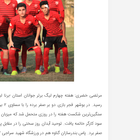
مرتضی خضری: هفته چهارم لیگ برتر جوانان استان -برنا لیگ ب