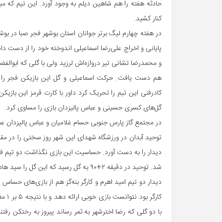
حادثه هفته را هم شاهین دیلم به وجود آورد. این تیم که میزب
کنار کشید.
در هفته چهارم لیگ برتر جوانان استان بوشهر فجر صبا در ب
پایانی و اخراج علی‌رضا اسماعیلی اندوخته خود را از دست 
و محمدرضا تشانی تیر دروازه‌اش لرزید ولی با گلی که ابوالفض
هم دست یافت. حرکت اسماعیلی و گل این بازیکن فجر را دو
کادرفنی این تیم را تحریک کرد داور با کارت قرمز این بازیکن
گل‌های کسری حسینی و عباس پالیزدان بازی را مساوی کرد.
در مجتمع گاز پارس جنوبی حسام غلامیان و عباس پالیزدان عم
توحید آبدان در ورزشگاه شهدای این شهر روز سختی را در مق
دیدار را به دست آورد. حساسیت این بازی نگذاشت دو تیم فوت
شد. توحید در دقیقه ۲+۹۰ به گل رسید که این گل را سید هادی حسینی به ثمر رساند.
دیدار دو تیم امید اهرم و کارگر بنه‌گز هم از بازی‌های حساس ا
کارگر
با دو گلی که رضا اخترشهر به ثمر رساند پیروز به رختکن رفتند