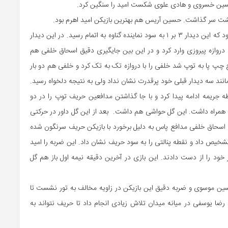
 حسین خسروی و هادی علوی شکست امید را سنگین کرد.
پشت سر گذاشت. حسین آریس هم بهترین بازیکن امید اهرم بود.
پاس بندرسازان گناوه در هفته چهارم میزبان پیروزی برازجان بود که این دیدار ۳ بر ۱ به سود نماینده گناوه به اتمام رسید. در این دیدار
دروازه پیروزی وارد کرد و در این بین جایگیری دقیق اسحاق خلفی هم
 چپ پا به توپ شد خلفی را با دروازه‌ تک به تک کرد و خلفی هم دو بار
مانند سه دیدار قبلی خود پرقدرت نشان نداد ولی به نتیجه دلخواه رسید.
جریمه ادامه پیدا کرد و با جا گذاشتن مدافعین حریف توپ را در دو
به همراه داشت. این گل حواشی هم داشت. بعد از این گل داور در حرکتی
ه اسحاق خلفی مدافع پاس به دلیل برخورد با بازیکن حریف سرنگون شده
تشخیص داد و نقطه پنالتی را به سود حریف نشان داد. این ضربه را امید
کز خود را از دست دادند. این بازی در آخرین دقیقه نیمه اول باز هم گل
ین موسوی و ضربه دقیق این بازیکن در زاویه مخالف به تور نشست تا
 رضا یوسفی در میانه میدان تلاش زیادی انجام داد تا حریف نتواند به