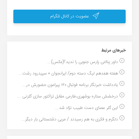
عضویت در کانال تلگرام
خبر‌های مرتبط
داور پنالتی پارس جنوبی را ندید؟(عکس)...
هفته هفدهم لیگ دسته دوم/ ایرانجوان 0 سپیدرود رشت...
یادداشت خبرنگار برنامه فوتبال ۱۲۰ پیرامون حضورش در...
درخشش ستاره بوشهری،طارمی مقابل تراکتور سازی گلزنی ...
این گلر عصای دست طبیب نژاد شد...
دلگرم و فکری به هم رسیدند / مربی دشتستانی بار دیگر...