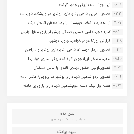
06:16
ایرانجوان سه بازیکن جدید گرفت...
02:11
تصاویر تمرین شاهین شهردارى بوشهر در ورزشگاه شهید ب...
11:07
از دهقاید تا فولاد خوزستان با رضا دهقان:افتخار میک...
08:22
کنایه عجیب امیر حسین صادقی پیش از بازی مقابل پارس ...
11:38
گزارش روز/گنج میخواهید ،بروید بوشهر!...
11:34
تصاویر دیدار دوستانه شاهین شهردارى بوشهر و سپاهان ...
08:46
سعید مفتخر :ایرانجوان کارخانه بازیکن سازی فوتبال ا...
11:02
تصاویر،اولین حضور مهدی قائدی با لباس استقلال...
07:14
تصاویر اردو شاهین شهرداری بوشهر در بروجن/ عکس : مه...
09:24
هفته اول لیگ دسته دوم،شاهین شهرداری بازی پر حادثه ...
لیان ایده
طراحی سایت در بوشهر
اسپید پیامک