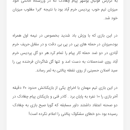
به گزارش فوتبال بوشهر پیام چغادک که در ورزشگاه خانگی خود
میزبان تیم خوب پردیس خرم آباد بود با نتیجه ۲بر۱ مغلوب میزبان
خود شد.
در این بازی که با وزش باد شدید بخصوص در نیمه اول همراه
بود،میزبان در حمله های پی در پی بی دقت و در مقابل حریف خرم
آبادی در دو ضد حمله کار پیام را تمام کرد.هر دو گل پردیس خرم
آباد روی ضدحملات به دست امد و تنها گل شاگردان فرخنده پی را
سید اصلان حسینی از روی نقطه پنالتی به ثمر رساند.
در این بازی تیم مهمان با اخراج یکی از بازیکنانش حدود ۲۰ دقیقه
آخر بازی را ۱۰ نفره به پایان برد . کادر فنی و بازیکنان پیام چغادک در
دو صحنه اعتقاد داشتند داور مسابقه که گویا صبح بازی به چغادک
رسیده بود ،دو خطای مشکوک پنالتی را اعلام نکرده است!