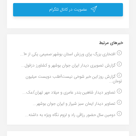
عضویت در کانال تلگرام
خبر‌های مرتبط
افتخاری بزرگ برای ورزش استان بوشهر:صمیمی یکی از 10...
گزارش تصویری دیدار ایران جوان بوشهر و کشاورز دزفول...
گزارش روز:این خبر شوخی نیست!طلب دویست میلیون
تومان...
تصاویر دیدار شاهین بندر عامری و میلاد مهر تهران/عک...
تصاویر دیدار ایمان سبز شیراز و ایران جوان بوشهر...
دومین سال حضور رزاقی راد و لزوم نگاه ویژه به داشته...