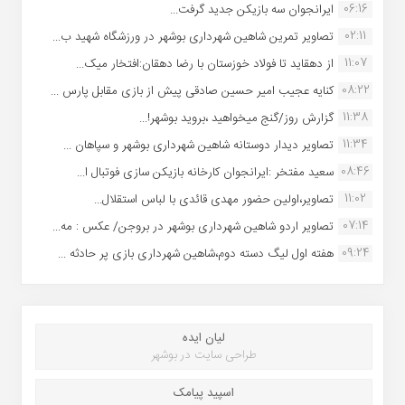
06:16
ایرانجوان سه بازیکن جدید گرفت...
02:11
تصاویر تمرین شاهین شهردارى بوشهر در ورزشگاه شهید ب...
11:07
از دهقاید تا فولاد خوزستان با رضا دهقان:افتخار میک...
08:22
کنایه عجیب امیر حسین صادقی پیش از بازی مقابل پارس ...
11:38
گزارش روز/گنج میخواهید ،بروید بوشهر!...
11:34
تصاویر دیدار دوستانه شاهین شهردارى بوشهر و سپاهان ...
08:46
سعید مفتخر :ایرانجوان کارخانه بازیکن سازی فوتبال ا...
11:02
تصاویر،اولین حضور مهدی قائدی با لباس استقلال...
07:14
تصاویر اردو شاهین شهرداری بوشهر در بروجن/ عکس : مه...
09:24
هفته اول لیگ دسته دوم،شاهین شهرداری بازی پر حادثه ...
لیان ایده
طراحی سایت در بوشهر
اسپید پیامک