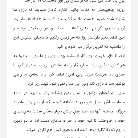
پول پرداخت می شود اما از همان روز اول مشکلات ما آغاز شد!
روزبه چاهیبخش به نکات جالبی اشاره کرد:از شهریور که بازی ها
شروع شده حدود هشت ماه میگذرد ،باور کنید ما هفتاد هشتاد روز
آن را تمرین نکردیم ! یعنی گرفتار اعتصاب و تمرین نکردن بودیم و
این قطعا تاثیر دارد.هر روز که سر زمین رفتیم ما مربیان استرس این
را داشتیم که تمرین برگزار می شود یا خیر!
انصافا آقای خرمزی پای کار ایستاده چون بومی و دلسوز است وگرنه
هر کس دیگری بود عطای کار را به لقایش می بخشید.بازیکن ما
سبزی در تمرینات نبوده ولی امروز لطف کرد و با تماس ما راهی
بوشهر شد تا بازی کند ولی این مدل نمی شود تیمداری کرد.
مربی ایرانجوان بوشهر با مثال زدن باشگاه رئال مادرید در ادامه
مصاحبه اش مقابل دوربین ها اضافه کرد:ما که از تیم رئال مادرید
بزرگتر نیستیم! آنها هم چند سال پیش دچار مشکل شدند که زمینهای
خود را فروختند تا تیم خود را سر و سامان دهند اما ما دو زمین
داریم که بلاتکلیف رها شده اند و هیچ کس هم کاری نمیکند!