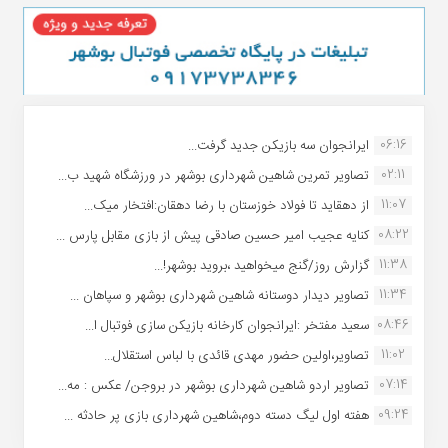
06:16
ایرانجوان سه بازیکن جدید گرفت...
02:11
تصاویر تمرین شاهین شهردارى بوشهر در ورزشگاه شهید ب...
11:07
از دهقاید تا فولاد خوزستان با رضا دهقان:افتخار میک...
08:22
کنایه عجیب امیر حسین صادقی پیش از بازی مقابل پارس ...
11:38
گزارش روز/گنج میخواهید ،بروید بوشهر!...
11:34
تصاویر دیدار دوستانه شاهین شهردارى بوشهر و سپاهان ...
08:46
سعید مفتخر :ایرانجوان کارخانه بازیکن سازی فوتبال ا...
11:02
تصاویر،اولین حضور مهدی قائدی با لباس استقلال...
07:14
تصاویر اردو شاهین شهرداری بوشهر در بروجن/ عکس : مه...
09:24
هفته اول لیگ دسته دوم،شاهین شهرداری بازی پر حادثه ...