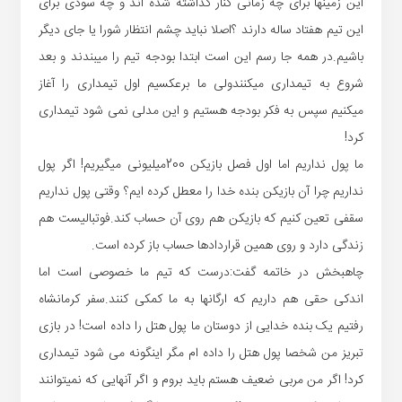
این زمینها برای چه زمانی کنار گذاشته شده اند و چه سودی برای
این تیم هفتاد ساله دارند ؟اصلا نباید چشم انتظار شورا یا جای دیگر
باشیم.در همه جا رسم این است ابتدا بودجه تیم را میبندند و بعد
شروع به تیمداری میکنندولی ما برعکسیم اول تیمداری را آغاز
میکنیم سپس به فکر بودجه هستیم و این مدلی نمی شود تیمداری
کرد!
ما پول نداریم اما اول فصل بازیکن 200میلیونی میگیریم! اگر پول
نداریم چرا آن بازیکن بنده خدا را معطل کرده ایم؟ وقتی پول نداریم
سقفی تعین کنیم که بازیکن هم روی آن حساب کند.فوتبالیست هم
زندگی دارد و روی همین قراردادها حساب باز کرده است.
چاهبخش در خاتمه گفت:درست که تیم ما خصوصی است اما
اندکی حقی هم داریم که ارگانها به ما کمکی کنند.سفر کرمانشاه
رفتیم یک بنده خدایی از دوستان ما پول هتل را داده است! در بازی
تبریز من شخصا پول هتل را داده ام مگر اینگونه می شود تیمداری
کرد! اگر من مربی ضعیف هستم باید بروم و اگر آنهایی که نمیتوانند