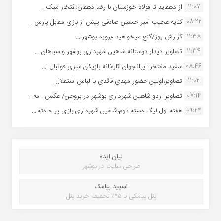
11:07
از دهقاید تا فولاد خوزستان با رضا دهقان:افتخار میک...
08:22
کنایه عجیب امیر حسین صادقی پیش از بازی مقابل پارس ...
11:38
گزارش روز/گنج میخواهید ،بروید بوشهر!...
11:34
تصاویر دیدار دوستانه شاهین شهردارى بوشهر و سپاهان ...
08:46
سعید مفتخر :ایرانجوان کارخانه بازیکن سازی فوتبال ا...
11:02
تصاویر،اولین حضور مهدی قائدی با لباس استقلال...
07:14
تصاویر اردو شاهین شهرداری بوشهر در بروجن/ عکس : مه...
09:24
هفته اول لیگ دسته دوم،شاهین شهرداری بازی پر حادثه ...
لیان ایده
طراحی سایت در بوشهر
اسپید پیامک
پنل پیامکی با ۹۵٪ تخفیف خرید پنل