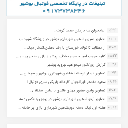
06:16
ایرانجوان سه بازیکن جدید گرفت...
02:11
تصاویر تمرین شاهین شهردارى بوشهر در ورزشگاه شهید ب...
11:07
از دهقاید تا فولاد خوزستان با رضا دهقان:افتخار میک...
08:22
کنایه عجیب امیر حسین صادقی پیش از بازی مقابل پارس ...
11:38
گزارش روز/گنج میخواهید ،بروید بوشهر!...
11:34
تصاویر دیدار دوستانه شاهین شهردارى بوشهر و سپاهان ...
08:46
سعید مفتخر :ایرانجوان کارخانه بازیکن سازی فوتبال ا...
11:02
تصاویر،اولین حضور مهدی قائدی با لباس استقلال...
07:14
تصاویر اردو شاهین شهرداری بوشهر در بروجن/ عکس : مه...
09:24
هفته اول لیگ دسته دوم،شاهین شهرداری بازی پر حادثه ...