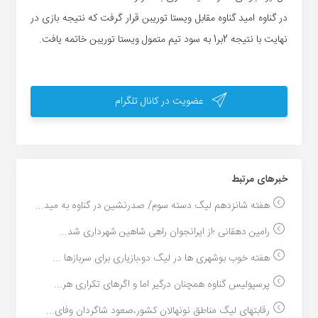
در گناوه امید گناوه مقابل ویستا توریبن قرار گرفت که نتیجه بازی در
نهایت با نتیجه 2بر1 به سود تیم متمول ویستا توریبن خاتمه یافت.
عضویت در کانال تلگرام
خبر‌های مرتبط
هفته شانزدهم لیگ دسته سوم/ صدرنشین در گناوه به مید...
رامین دهقانی ؛از ایرانجوان راهی شاهین شهرداری شد...
هفته خوب بوشهری ها در لیگ دو،بازیاری برای سربازها ...
پرسپولیس گناوه همچنان درگیر اما و اگرهای تکراری هر...
رقابتهای لیگ مناطق نونهالان کشور،صعود شاگردان وفای...