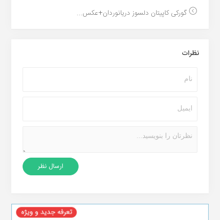
گورکی کاپیتان دلسوز دریانوردان+عکس...
نظرات