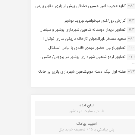
08:
کنایه عجیب امیر حسین صادقی پیش از بازی مقابل پارس
11:
گزارش روز/گنج میخواهید ،بروید بوشهر!...
11:
تصاویر دیدار دوستانه شاهین شهردارى بوشهر و سپاهان ...
08:
سعید مفتخر :ایرانجوان کارخانه بازیکن سازی فوتبال ا...
11:0
تصاویر،اولین حضور مهدی قائدی با لباس استقلال...
07:
تصاویر اردو شاهین شهرداری بوشهر در بروجن/ عکس :
..
09:
هفته اول لیگ دسته دوم،شاهین شهرداری بازی پر حادثه
لیان ایده
طراحی سایت در بوشهر
اسپید پیامک
پنل پیامکی با ۹۵٪ تخفیف خرید پنل