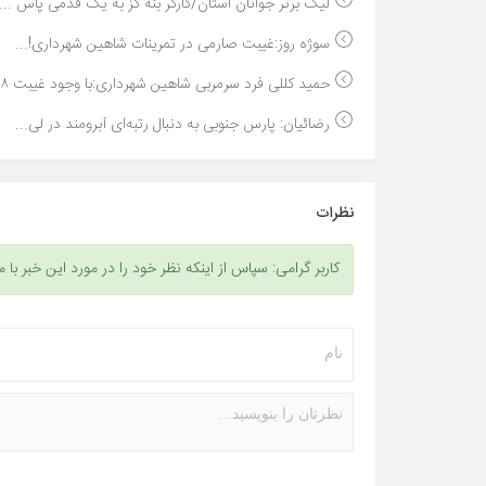
لیگ برتر جوانان استان/کارگر بنه گز به یک قدمی پاس ...
سوژه روز:غیبت صارمی در تمرینات شاهین شهرداری!...
حمید کللی فرد سرمربی شاهین شهرداری:با وجود غیبت ۸ ...
رضائیان: پارس جنوبی به دنبال رتبه‌ای آبرومند در لی...
نظرات
کاربر گرامی: سپاس از اینکه نظر خود را در مورد این خبر با م