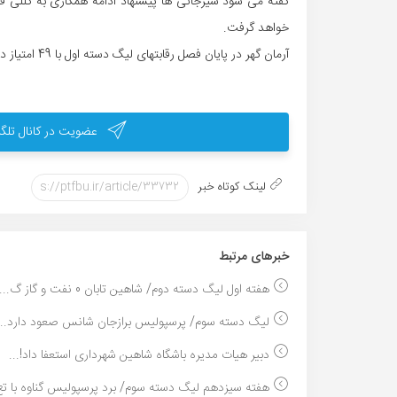
گفته می شود سیرجانی ها پیشنهاد ادامه همکاری به کللی فرد
خواهد گرفت.
آرمان گهر در پایان فصل رقابتهای لیگ دسته اول با 49 امتیاز در مکان نهم جدول قرار گرفت.
عضویت در کانال تلگر
لینک کوتاه خبر
خبر‌های مرتبط
هفته اول لیگ دسته دوم/ شاهین تابان 0 نفت و گاز گ...
لیگ دسته سوم/ پرسپولیس برازجان شانس صعود دارد...
دبیر هیات مدیره باشگاه شاهین شهرداری استعفا داد!...
هفته سیزدهم لیگ دسته سوم/ برد پرسپولیس گناوه با تع.