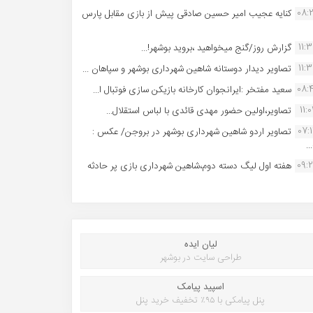
08:
کنایه عجیب امیر حسین صادقی پیش از بازی مقابل پارس
11:
گزارش روز/گنج میخواهید ،بروید بوشهر!...
11:
تصاویر دیدار دوستانه شاهین شهردارى بوشهر و سپاهان ...
08:
سعید مفتخر :ایرانجوان کارخانه بازیکن سازی فوتبال ا...
11:0
تصاویر،اولین حضور مهدی قائدی با لباس استقلال...
07:
تصاویر اردو شاهین شهرداری بوشهر در بروجن/ عکس :
..
09:
هفته اول لیگ دسته دوم،شاهین شهرداری بازی پر حادثه
لیان ایده
طراحی سایت در بوشهر
اسپید پیامک
پنل پیامکی با ۹۵٪ تخفیف خرید پنل