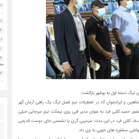
22
...
38
34
46
2
14
مه.
24
...
های لیگ دسته اول به بوشهر بازگشت.
شاهین و ایرانجوان که در تعطیلات نیم فصل لیگ یک راهی آرمان گهر
ر حمید کللی فرد به عنوان مدیر فنی روی نیمکت تیم سرجانی خیلی
ت.هدف کللی فرد در این مدت سرمربی گری یا نشستن جای دوست قدیمی
حواشی ،مشاوره های خوبی به وی داد.