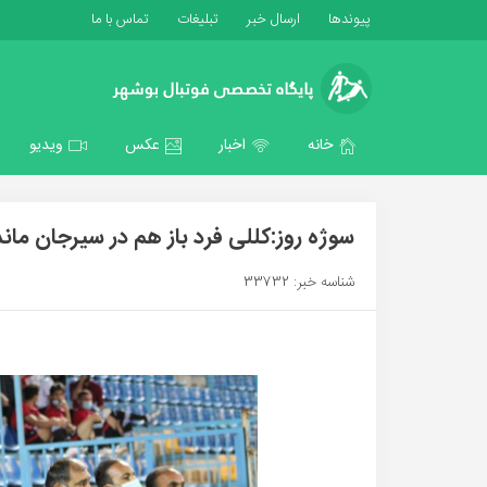
پیوندها
ارسال خبر
تبلیغات
تماس با ما
خانه
اخبار
عکس
ویدیو
سوژه روز:کللی فرد باز هم در سیرجان مان
شناسه خبر: 33732