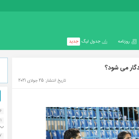
روزنامه
جدول لیگ
جدید
دگار می شود؟
تاریخ انتشار: 25 جولای 2021
16
1
ب..
07