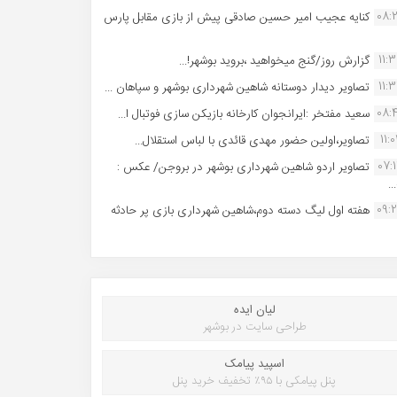
08:
کنایه عجیب امیر حسین صادقی پیش از بازی مقابل پارس
11:
گزارش روز/گنج میخواهید ،بروید بوشهر!...
11:
تصاویر دیدار دوستانه شاهین شهردارى بوشهر و سپاهان ...
08:
سعید مفتخر :ایرانجوان کارخانه بازیکن سازی فوتبال ا...
11:0
تصاویر،اولین حضور مهدی قائدی با لباس استقلال...
07:
تصاویر اردو شاهین شهرداری بوشهر در بروجن/ عکس :
..
09:
هفته اول لیگ دسته دوم،شاهین شهرداری بازی پر حادثه
لیان ایده
طراحی سایت در بوشهر
اسپید پیامک
پنل پیامکی با ۹۵٪ تخفیف خرید پنل