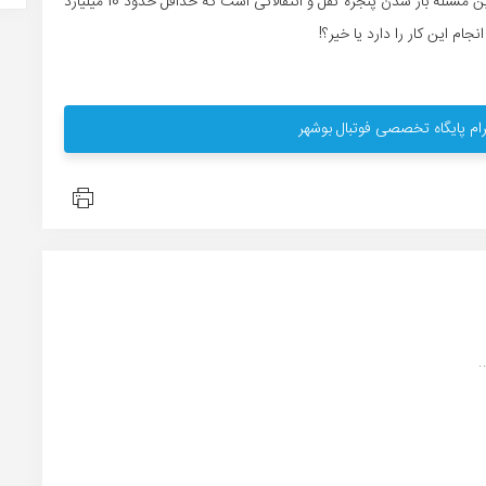
افشاری و رزاقی راد که بعد عقد قرارداد آنها مطرح شد،مهمترین مسئله باز شدن پنجره نقل و انتقالاتی است که حداقل حدود 10 میلیارد
جام این کار را دارد یا خیر؟!
ام پایگاه تخصصی فوتبال بوشهر
.
.