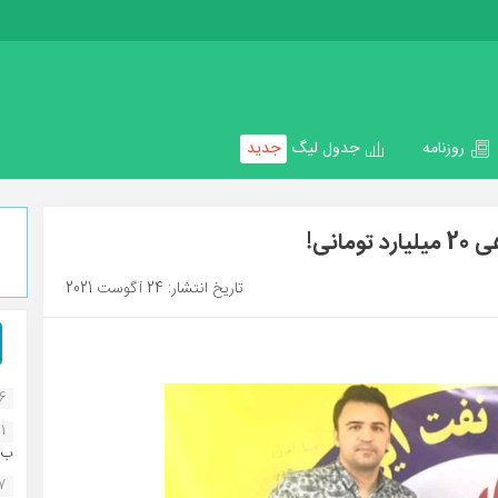
روزنامه
جدول لیگ
جدید
نی!
تاریخ انتشار: 24 آگوست 2021
16
1
ب..
07