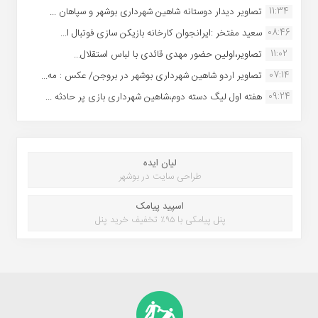
11:34
تصاویر دیدار دوستانه شاهین شهردارى بوشهر و سپاهان ...
08:46
سعید مفتخر :ایرانجوان کارخانه بازیکن سازی فوتبال ا...
11:02
تصاویر،اولین حضور مهدی قائدی با لباس استقلال...
07:14
تصاویر اردو شاهین شهرداری بوشهر در بروجن/ عکس : مه...
09:24
هفته اول لیگ دسته دوم،شاهین شهرداری بازی پر حادثه ...
لیان ایده
طراحی سایت در بوشهر
اسپید پیامک
پنل پیامکی با ۹۵٪ تخفیف خرید پنل