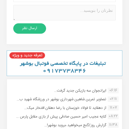
06:16
ایرانجوان سه بازیکن جدید گرفت...
02:11
تصاویر تمرین شاهین شهردارى بوشهر در ورزشگاه شهید ب...
11:07
از دهقاید تا فولاد خوزستان با رضا دهقان:افتخار میک...
08:22
کنایه عجیب امیر حسین صادقی پیش از بازی مقابل پارس ...
11:38
گزارش روز/گنج میخواهید ،بروید بوشهر!...