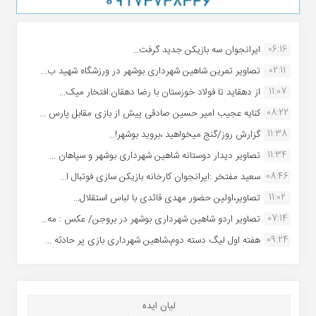
06:16
ایرانجوان سه بازیکن جدید گرفت...
02:11
تصاویر تمرین شاهین شهردارى بوشهر در ورزشگاه شهید ب...
11:07
از دهقاید تا فولاد خوزستان با رضا دهقان:افتخار میک...
08:22
کنایه عجیب امیر حسین صادقی پیش از بازی مقابل پارس ...
11:38
گزارش روز/گنج میخواهید ،بروید بوشهر!...
11:34
تصاویر دیدار دوستانه شاهین شهردارى بوشهر و سپاهان ...
08:46
سعید مفتخر :ایرانجوان کارخانه بازیکن سازی فوتبال ا...
11:02
تصاویر،اولین حضور مهدی قائدی با لباس استقلال...
07:14
تصاویر اردو شاهین شهرداری بوشهر در بروجن/ عکس : مه...
09:24
هفته اول لیگ دسته دوم،شاهین شهرداری بازی پر حادثه ...
لیان ایده