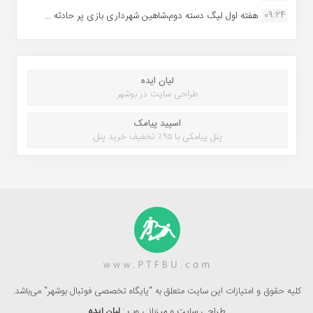
09:24
هفته اول لیگ دسته دوم،شاهین شهرداری بازی پر حادثه ...
لیان ایده
طراحی سایت در بوشهر
اسپید پیامک
پنل پیامکی با ۹۵٪ تخفیف خرید پنل
کلیه حقوق و امتیازات این سایت متعلق به "پایگاه تخصصی فوتبال بوشهر" می‌باشد.
طراحی سایت و میزبانی وب :
لیان ایده