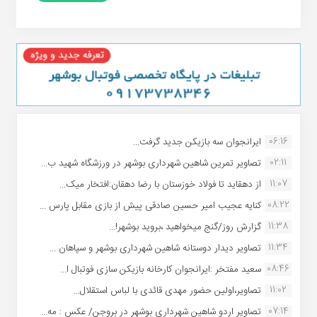
06:16
ایرانجوان سه بازیکن جدید گرفت...
02:11
تصاویر تمرین شاهین شهردارى بوشهر در ورزشگاه شهید ب...
11:07
از دهقاید تا فولاد خوزستان با رضا دهقان:افتخار میک...
08:22
کنایه عجیب امیر حسین صادقی پیش از بازی مقابل پارس ...
11:38
گزارش روز/گنج میخواهید ،بروید بوشهر!...
11:34
تصاویر دیدار دوستانه شاهین شهردارى بوشهر و سپاهان ...
08:46
سعید مفتخر :ایرانجوان کارخانه بازیکن سازی فوتبال ا...
11:02
تصاویر،اولین حضور مهدی قائدی با لباس استقلال...
07:14
تصاویر اردو شاهین شهرداری بوشهر در بروجن/ عکس : مه...