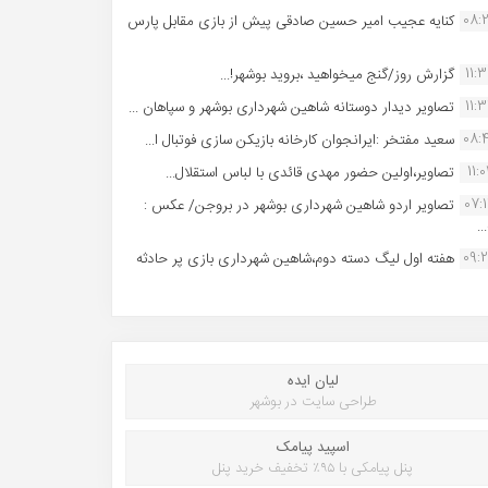
08:
کنایه عجیب امیر حسین صادقی پیش از بازی مقابل پارس
11:
گزارش روز/گنج میخواهید ،بروید بوشهر!...
11:
تصاویر دیدار دوستانه شاهین شهردارى بوشهر و سپاهان ...
08:
سعید مفتخر :ایرانجوان کارخانه بازیکن سازی فوتبال ا...
11:0
تصاویر،اولین حضور مهدی قائدی با لباس استقلال...
07:
تصاویر اردو شاهین شهرداری بوشهر در بروجن/ عکس :
..
09:
هفته اول لیگ دسته دوم،شاهین شهرداری بازی پر حادثه
لیان ایده
طراحی سایت در بوشهر
اسپید پیامک
پنل پیامکی با ۹۵٪ تخفیف خرید پنل