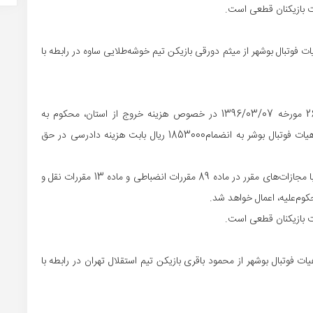
فوتبال بوشهر از میثم دورقی بازیکن تیم خوشه‌طلایی ساوه در رابطه با
1- آقای میثم دورقی بر طبق بند 1 بخشنامه 261/96/284/29 مورخه 1396/03/07 در خصوص هزینه خروج از استان، محکوم به
پرداخت مبلغ 85.000.000 ریال بابت اصل خواسته در حق هیات فوتبال بوشر به انضمام1853000 ریال بابت هزینه دادرسی در حق
2- در صورت عدم پرداخت محکوم‌به در مهلت مقرر، مجازات با مجازات‌های مقرر در ماده 89 مقررات انضباطی و ماده 13 مقررات نقل و
 فوتبال بوشهر از محمود باقری بازیکن تیم استقلال تهران در رابطه با