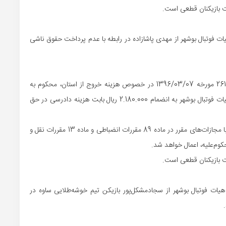
ت فوتبال بوشهر از مهدی پاشازاده در رابطه با عدم پرداخت حقوق ناشی
1- آقای مهدی پاشازاده، بر طبق بند 1 بخشنامه 261/96/284/29 مورخه 1396/03/07 در خصوص هزینه خروج از استان، محکوم به
پرداخت مبلغ 100.000.000 ریال بابت اصل خواسته در حق هیات فوتبال بوشهر به انضمام 2.180.000 ریال بابت هزینه دادرسی در حق
2- در صورت عدم پرداخت محکوم‌به در مهلت مقرر، مجازات با مجازات‌های مقرر در ماده 89 مقررات انضباطی و ماده 13 مقررات نقل و
یات فوتبال بوشهر از سجادمشکل‌پور بازیکن تیم خوشه‌طلایی ساوه در