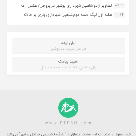
07:14
تصاویر اردو شاهین شهرداری بوشهر در بروجن/ عکس : مه...
09:24
هفته اول لیگ دسته دوم،شاهین شهرداری بازی پر حادثه ...
لیان ایده
طراحی سایت در بوشهر
اسپید پیامک
پنل پیامکی با ۹۵٪ تخفیف خرید پنل
کلیه حقوق و امتیازات این سایت متعلق به "پایگاه تخصصی فوتبال بوشهر" می‌باشد.