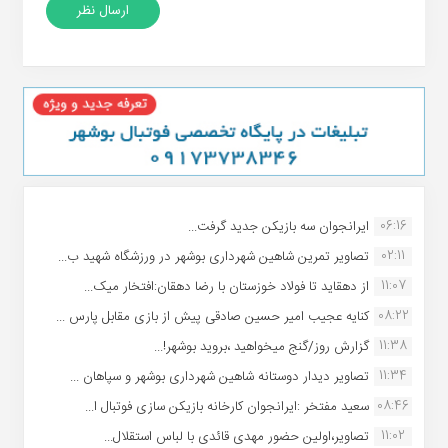
06:16
ایرانجوان سه بازیکن جدید گرفت...
02:11
تصاویر تمرین شاهین شهردارى بوشهر در ورزشگاه شهید ب...
11:07
از دهقاید تا فولاد خوزستان با رضا دهقان:افتخار میک...
08:22
کنایه عجیب امیر حسین صادقی پیش از بازی مقابل پارس ...
11:38
گزارش روز/گنج میخواهید ،بروید بوشهر!...
11:34
تصاویر دیدار دوستانه شاهین شهردارى بوشهر و سپاهان ...
08:46
سعید مفتخر :ایرانجوان کارخانه بازیکن سازی فوتبال ا...
11:02
تصاویر،اولین حضور مهدی قائدی با لباس استقلال...