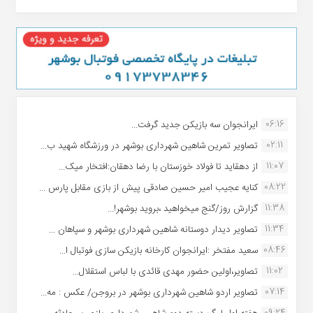
06:16
ایرانجوان سه بازیکن جدید گرفت...
02:11
تصاویر تمرین شاهین شهردارى بوشهر در ورزشگاه شهید ب...
11:07
از دهقاید تا فولاد خوزستان با رضا دهقان:افتخار میک...
08:22
کنایه عجیب امیر حسین صادقی پیش از بازی مقابل پارس ...
11:38
گزارش روز/گنج میخواهید ،بروید بوشهر!...
11:34
تصاویر دیدار دوستانه شاهین شهردارى بوشهر و سپاهان ...
08:46
سعید مفتخر :ایرانجوان کارخانه بازیکن سازی فوتبال ا...
11:02
تصاویر،اولین حضور مهدی قائدی با لباس استقلال...
07:14
تصاویر اردو شاهین شهرداری بوشهر در بروجن/ عکس : مه...
09:24