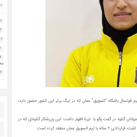
22
...
38
34
46
2
14
مه.
24
...
یم فوتسال باشگاه “السویق” عمان که در لیگ برتر این کشور حضور دارد،
ان گناوه در گفت وگو با ایرنا اظهار داشت: این ورزشکار گناوه‌ای که در
یق عمان منعقد کرده است.