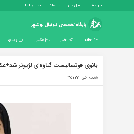
پیوندها
ارسال خبر
تبلیغات
تماس با ما
خانه
اخبار
عکس
ویدیو
بانوی فوتسالیست گناوه‌ای لژیونر شد+
شناسه خبر: 35223