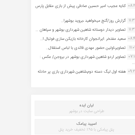
08:
کنایه عجیب امیر حسین صادقی پیش از بازی مقابل پارس
11:
گزارش روز/گنج میخواهید ،بروید بوشهر!...
11:
تصاویر دیدار دوستانه شاهین شهردارى بوشهر و سپاهان ...
08:
سعید مفتخر :ایرانجوان کارخانه بازیکن سازی فوتبال ا...
11:0
تصاویر،اولین حضور مهدی قائدی با لباس استقلال...
07:
تصاویر اردو شاهین شهرداری بوشهر در بروجن/ عکس :
..
09:
هفته اول لیگ دسته دوم،شاهین شهرداری بازی پر حادثه
لیان ایده
طراحی سایت در بوشهر
اسپید پیامک
پنل پیامکی با ۹۵٪ تخفیف خرید پنل