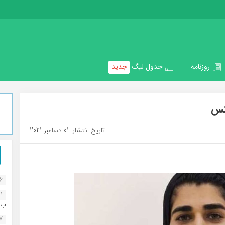
روزنامه
جدول لیگ
جدید
عکس
تاریخ انتشار: 01 دسامبر 2021
16
1
ب..
07