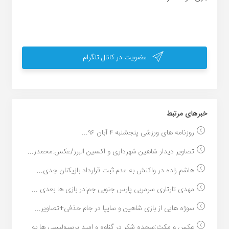
عضویت در کانال تلگرام
خبر‌های مرتبط
روزنامه های ورزشی پنجشنبه ۴ آبان ۹۶...
تصاویر دیدار شاهین شهرداری و اکسین البرز/عکس:محمدز...
هاشم زاده در واکنش به عدم ثبت قرارداد بازیکنان جدی...
مهدی تارتاری سرمربی پارس جنوبی جم:در بازی ها بعدی ...
سوژه هایی از بازی شاهین و سایپا در جام حذفی+تصاویر...
عکس و مکث:سجده شکر در گناوه و امید پرسپولیسی ها به...