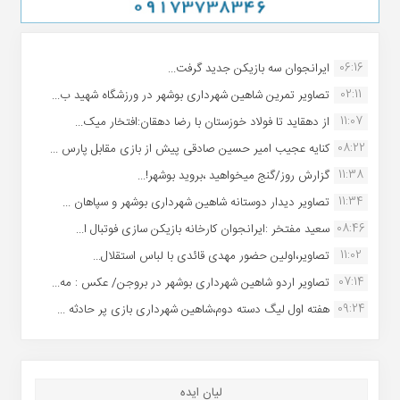
06:16
ایرانجوان سه بازیکن جدید گرفت...
02:11
تصاویر تمرین شاهین شهردارى بوشهر در ورزشگاه شهید ب...
11:07
از دهقاید تا فولاد خوزستان با رضا دهقان:افتخار میک...
08:22
کنایه عجیب امیر حسین صادقی پیش از بازی مقابل پارس ...
11:38
گزارش روز/گنج میخواهید ،بروید بوشهر!...
11:34
تصاویر دیدار دوستانه شاهین شهردارى بوشهر و سپاهان ...
08:46
سعید مفتخر :ایرانجوان کارخانه بازیکن سازی فوتبال ا...
11:02
تصاویر،اولین حضور مهدی قائدی با لباس استقلال...
07:14
تصاویر اردو شاهین شهرداری بوشهر در بروجن/ عکس : مه...
09:24
هفته اول لیگ دسته دوم،شاهین شهرداری بازی پر حادثه ...
لیان ایده