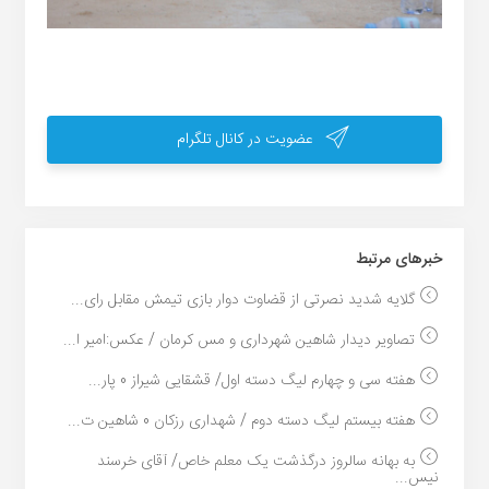
عضویت در کانال تلگرام
خبر‌های مرتبط
گلایه شدید نصرتی از قضاوت دوار بازی تیمش مقابل رای...
تصاویر دیدار شاهین شهرداری و مس کرمان / عکس:امیر ا...
هفته سی و چهارم لیگ دسته اول/ قشقایی شیراز 0 پار...
هفته بیستم لیگ دسته دوم / شهداری رزکان 0 شاهین ت...
به بهانه سالروز درگذشت یک معلم خاص/ آقای خرسند
نیس...