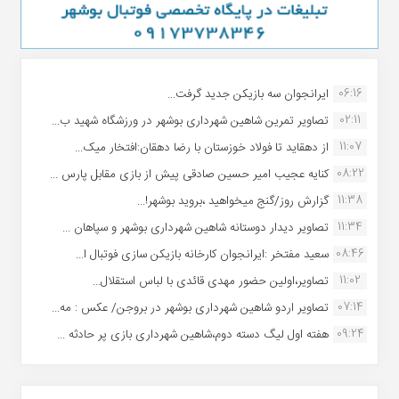
06:16
ایرانجوان سه بازیکن جدید گرفت...
02:11
تصاویر تمرین شاهین شهردارى بوشهر در ورزشگاه شهید ب...
11:07
از دهقاید تا فولاد خوزستان با رضا دهقان:افتخار میک...
08:22
کنایه عجیب امیر حسین صادقی پیش از بازی مقابل پارس ...
11:38
گزارش روز/گنج میخواهید ،بروید بوشهر!...
11:34
تصاویر دیدار دوستانه شاهین شهردارى بوشهر و سپاهان ...
08:46
سعید مفتخر :ایرانجوان کارخانه بازیکن سازی فوتبال ا...
11:02
تصاویر،اولین حضور مهدی قائدی با لباس استقلال...
07:14
تصاویر اردو شاهین شهرداری بوشهر در بروجن/ عکس : مه...
09:24
هفته اول لیگ دسته دوم،شاهین شهرداری بازی پر حادثه ...