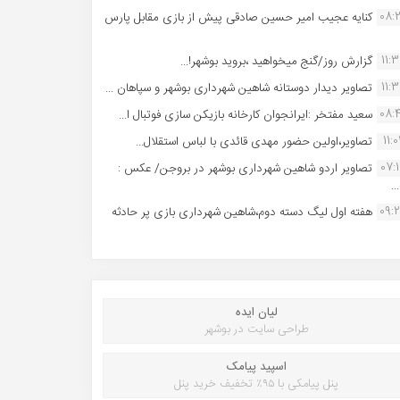
08:
کنایه عجیب امیر حسین صادقی پیش از بازی مقابل پارس
11:
گزارش روز/گنج میخواهید ،بروید بوشهر!...
11:
تصاویر دیدار دوستانه شاهین شهردارى بوشهر و سپاهان ...
08:
سعید مفتخر :ایرانجوان کارخانه بازیکن سازی فوتبال ا...
11:0
تصاویر،اولین حضور مهدی قائدی با لباس استقلال...
07:
تصاویر اردو شاهین شهرداری بوشهر در بروجن/ عکس :
..
09:
هفته اول لیگ دسته دوم،شاهین شهرداری بازی پر حادثه
لیان ایده
طراحی سایت در بوشهر
اسپید پیامک
پنل پیامکی با ۹۵٪ تخفیف خرید پنل