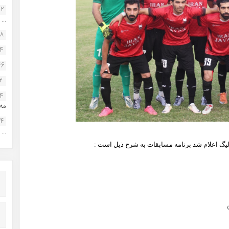
22
...
38
34
46
2
14
مه.
24
...