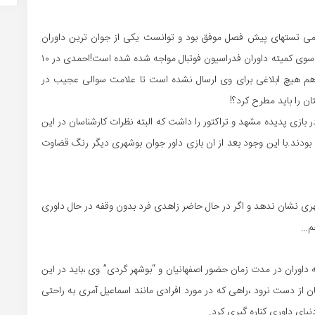
ری که امسال در تمامی تستهای پیش فصل موفق بود و توانست یکی از جوان ترین داوران
تاریخ لیگ لقب بگیرد اما در حال حاضر با بی مهری عجیبی از سوی کمیته داوران فدراسیون فوتبال مواجه شده شده است!احمدی در ۱۰
ر هم هیچ ابلاغی برای وی ارسال نشده است تا علامت سوالی عجیب در
ان را باید مطرح کرد؟!
زی پدیده مشهد و تراکتور را داشت که البته نظرات کارشناسان در این
بودند.با این وجود بعد از ان بازی داور جوان بوشهری دیگر رنگ قضاوت
ی نشان ندهد و اگر در حال حاضر زاهدی فرد بدون وقفه در حال داوری
هم…
اوران در مدت زمان حضور اصفهانیان و “بوشهر گردی” وی ،باید در این
ن از دست نرود ،راهی که در مورد افرادی مانند اسماعیل آمری به راحتی
ای داوری کناره گیری کرد.