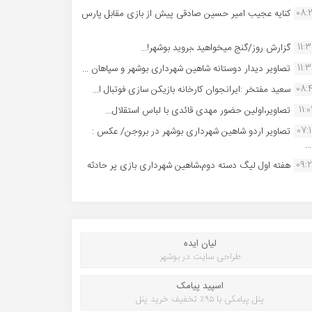
08:
کنایه عجیب امیر حسین صادقی پیش از بازی مقابل پارس
11:
گزارش روز/گنج میخواهید ،بروید بوشهر!...
11:
تصاویر دیدار دوستانه شاهین شهردارى بوشهر و سپاهان ...
08:
سعید مفتخر :ایرانجوان کارخانه بازیکن سازی فوتبال ا...
11:0
تصاویر،اولین حضور مهدی قائدی با لباس استقلال...
07:
تصاویر اردو شاهین شهرداری بوشهر در بروجن/ عکس :
..
09:
هفته اول لیگ دسته دوم،شاهین شهرداری بازی پر حادثه
لیان ایده
طراحی سایت در بوشهر
اسپید پیامک
پنل پیامکی با ۹۵٪ تخفیف خرید پنل