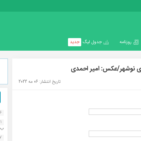
روزنامه
جدول لیگ
جدید
ری نوشهر/عکس: امیر احمدی
تاریخ انتشار: 06 مه 2022
16
1
ب..
07