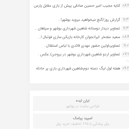
08:
کنایه عجیب امیر حسین صادقی پیش از بازی مقابل پارس
11:
گزارش روز/گنج میخواهید ،بروید بوشهر!...
11:
تصاویر دیدار دوستانه شاهین شهردارى بوشهر و سپاهان ...
08:
سعید مفتخر :ایرانجوان کارخانه بازیکن سازی فوتبال ا...
11:0
تصاویر،اولین حضور مهدی قائدی با لباس استقلال...
07:
تصاویر اردو شاهین شهرداری بوشهر در بروجن/ عکس :
..
09:
هفته اول لیگ دسته دوم،شاهین شهرداری بازی پر حادثه
لیان ایده
طراحی سایت در بوشهر
اسپید پیامک
پنل پیامکی با ۹۵٪ تخفیف خرید پنل