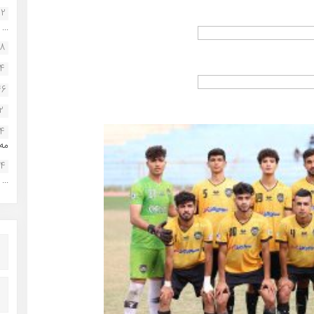
22
...
38
34
46
2
14
مه.
24
...