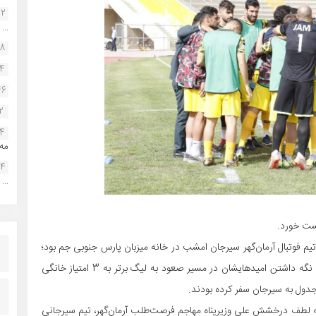
22
...
38
34
46
2
14
مه.
24
...
ست خورد.
م فوتبال آرمان‌گهر سیرجان امشب در خانه میزبان پارس جنوبی جم بود؛
شاگردان شهبا برای حفظ روند صعودی خود در جدول و زنده نگه داشتن امیدهایشان در مسیر صعود به لیگ برتر به 3 امتیاز خانگی
جدول به سیرجان سفر کرده بودند.
 به لطف درخشش علی وزیرپناه مهاجم فرصت‌طلب آرمان‌گهر، تیم سیرجانی