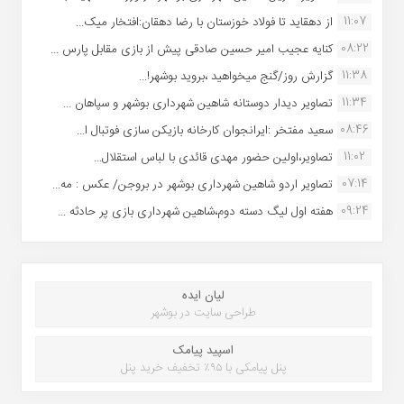
11:07
از دهقاید تا فولاد خوزستان با رضا دهقان:افتخار میک...
08:22
کنایه عجیب امیر حسین صادقی پیش از بازی مقابل پارس ...
11:38
گزارش روز/گنج میخواهید ،بروید بوشهر!...
11:34
تصاویر دیدار دوستانه شاهین شهردارى بوشهر و سپاهان ...
08:46
سعید مفتخر :ایرانجوان کارخانه بازیکن سازی فوتبال ا...
11:02
تصاویر،اولین حضور مهدی قائدی با لباس استقلال...
07:14
تصاویر اردو شاهین شهرداری بوشهر در بروجن/ عکس : مه...
09:24
هفته اول لیگ دسته دوم،شاهین شهرداری بازی پر حادثه ...
لیان ایده
طراحی سایت در بوشهر
اسپید پیامک
پنل پیامکی با ۹۵٪ تخفیف خرید پنل