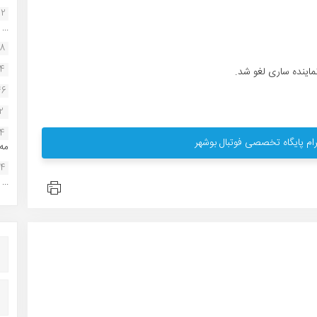
22
...
38
34
ماینده ساری لغو شد.
46
2
14
ام پایگاه تخصصی فوتبال بوشهر
مه.
24
...