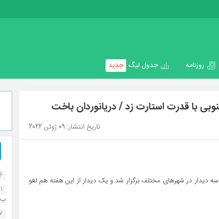
روزنامه
جدول لیگ
جدید
وبی با قدرت استارت زد / دریانوردان باخت
تاریخ انتشار: 09 ژوئن 2022
16
ر فوتبال ساحلی کشور 1402-1401 با برگزاری سه دیدار در شهرهای مختلف برگزار شد و یک دیدار از این هفته هم لغو
1
ب..
07