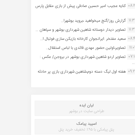
08:
کنایه عجیب امیر حسین صادقی پیش از بازی مقابل پارس
11:
گزارش روز/گنج میخواهید ،بروید بوشهر!...
11:
تصاویر دیدار دوستانه شاهین شهردارى بوشهر و سپاهان ...
08:
سعید مفتخر :ایرانجوان کارخانه بازیکن سازی فوتبال ا...
11:0
تصاویر،اولین حضور مهدی قائدی با لباس استقلال...
07:
تصاویر اردو شاهین شهرداری بوشهر در بروجن/ عکس :
..
09:
هفته اول لیگ دسته دوم،شاهین شهرداری بازی پر حادثه
لیان ایده
طراحی سایت در بوشهر
اسپید پیامک
پنل پیامکی با ۹۵٪ تخفیف خرید پنل