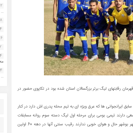
22
...
38
34
46
2
14
مه.
24
...
مان رقابتهای لیگ برتر بزرگسالان استان شده بود در تکاپوی حضور در
ابق ایرانجوانی ها که عرق ویژه ای به تیم محله پدری اش دارد در کنار
ی دارند تیمی بومی برای مرحله اول لیگ دسته سوم روانه مسابقات
کنند.در روزهایی که ایرانجوان و شاهین دو تیم پرطرفدار شهر بوشهر حال و هوای خوبی ندارند رقیب سنتی آنها در دهه 60 اولین