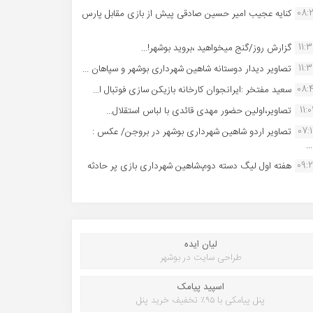
08:
کنایه عجیب امیر حسین صادقی پیش از بازی مقابل پارس
11:
گزارش روز/گنج میخواهید ،بروید بوشهر!...
11:
تصاویر دیدار دوستانه شاهین شهردارى بوشهر و سپاهان ...
08:
سعید مفتخر :ایرانجوان کارخانه بازیکن سازی فوتبال ا...
11:0
تصاویر،اولین حضور مهدی قائدی با لباس استقلال...
07:
تصاویر اردو شاهین شهرداری بوشهر در بروجن/ عکس :
..
09:
هفته اول لیگ دسته دوم،شاهین شهرداری بازی پر حادثه
لیان ایده
طراحی سایت در بوشهر
اسپید پیامک
پنل پیامکی با ۹۵٪ تخفیف خرید پنل