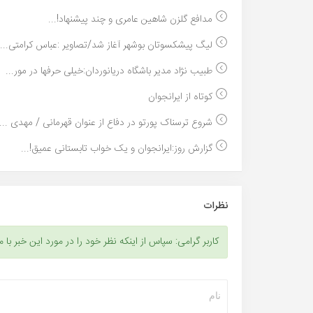
مدافع گلزن شاهین عامری و چند پیشنهاد!...
لیگ پیشکسوتان بوشهر آغاز شد/تصاویر :عباس کرامتی...
طبیب نژاد مدیر باشگاه دریانوردان:خیلی حرفها در مور...
کوتاه از ایرانجوان
شروع ترسناک پورتو در دفاع از عنوان قهرمانی / مهدی ...
گزارش روز:ایرانجوان و یک خواب تابستانی عمیق!...
نظرات
کاربر گرامی: سپاس از اینکه نظر خود را در مورد این خبر با م