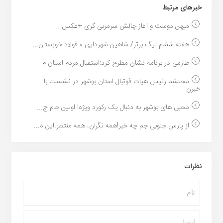
خبر‌های مرتبط
میهن دوست و آغاز چالش سرمربی گری +عکس...
هفته ششم لیگ برتر/ شاهین شهرداری ۰ فولاد خوزستان...
طارمی در برنامه نشان مطرح کرد:استقبال مردم استان م...
محتشم رئیس هیات فوتبال استان بوشهر در نشست با
خبرن...
محبی های بوشهر به دنبال یک رکورد ویژه! اولین جام ج...
از پارس جنوبی جم چه خبر!همه نگران، همه منتظر،این ه...
نظرات