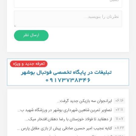
06:16
ایرانجوان سه بازیکن جدید گرفت...
02:11
تصاویر تمرین شاهین شهردارى بوشهر در ورزشگاه شهید ب...
11:07
از دهقاید تا فولاد خوزستان با رضا دهقان:افتخار میک...
08:22
کنایه عجیب امیر حسین صادقی پیش از بازی مقابل پارس ...