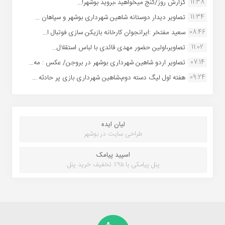
11:38
گزارش روز/گنج میخواهید ،بروید بوشهر!...
11:34
تصاویر دیدار دوستانه شاهین شهردارى بوشهر و سپاهان ...
08:46
سعید مفتخر :ایرانجوان کارخانه بازیکن سازی فوتبال ا...
11:02
تصاویر،اولین حضور مهدی قائدی با لباس استقلال...
07:14
تصاویر اردو شاهین شهرداری بوشهر در بروجن/ عکس : مه...
09:24
هفته اول لیگ دسته دوم،شاهین شهرداری بازی پر حادثه ...
لیان ایده
طراحی سایت در بوشهر
اسپید پیامک
پنل پیامکی با ۹۵٪ تخفیف خرید پنل