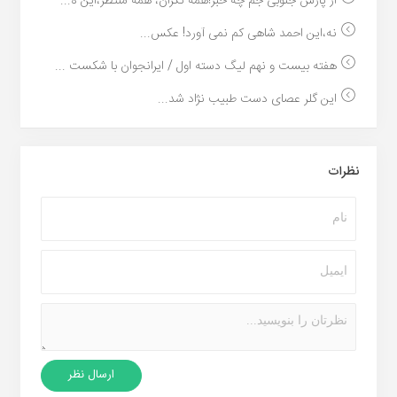
از پارس جنوبی جم چه خبر!همه نگران، همه منتظر،این ه...
نه،این احمد شاهی کم نمی آورد! عکس...
هفته بیست و نهم لیگ دسته اول / ایرانجوان با شکست ...
این گلر عصای دست طبیب نژاد شد...
نظرات