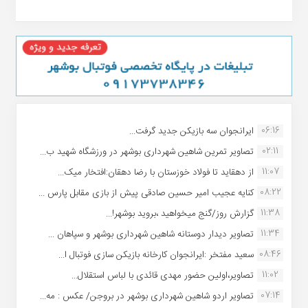
06:16
ایرانجوان سه بازیکن جدید گرفت...
02:11
تصاویر تمرین شاهین شهردارى بوشهر در ورزشگاه شهید ب...
11:07
از دهقاید تا فولاد خوزستان با رضا دهقان:افتخار میک...
08:22
کنایه عجیب امیر حسین صادقی پیش از بازی مقابل پارس ...
11:38
گزارش روز/گنج میخواهید ،بروید بوشهر!...
11:34
تصاویر دیدار دوستانه شاهین شهردارى بوشهر و سپاهان ...
08:46
سعید مفتخر :ایرانجوان کارخانه بازیکن سازی فوتبال ا...
11:02
تصاویر،اولین حضور مهدی قائدی با لباس استقلال...
07:14
تصاویر اردو شاهین شهرداری بوشهر در بروجن/ عکس : مه...