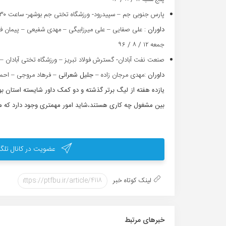
پارس جنوبی جم – سپیدرود- ورزشگاه تختی جم بوشهر- ساعت ۱۵:۳۰‏
داوران
: علی صفایی – علی میرزابیگی – مهدی شفیعی – پیمان فر
جمعه ۱۲ / ۸ / ۹۶
صنعت نفت آبادان- گسترش فولاد تبریز – ورزشگاه تختی آبادان – س
داوران
:مهدی مرجان زاده –
جلیل شعرانی
– فرهاد مروجی – احمد 
یازده هفته از لیگ برتر گذشته و دو کمک داور شایسته استان 
بین مشغول چه کاری هستند،شاید امور مهمتری وجود دارد که ما ا
عضویت در کانال تلگر
لینک کوتاه خبر
خبر‌های مرتبط