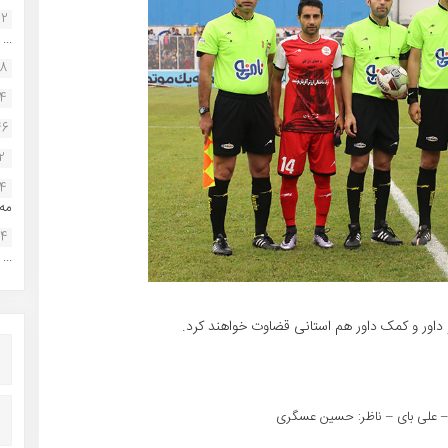
22
...
38
34
46
2
14
مه.
24
...
و داور و کمک داور هم استانی قضاوت خواهند کرد.
 علی بای – ناظر: حسین عسگری