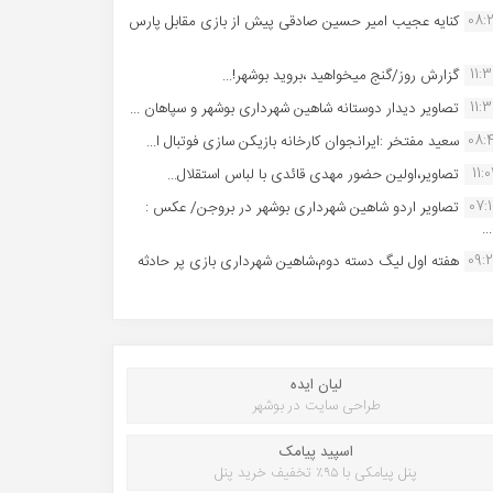
08:
کنایه عجیب امیر حسین صادقی پیش از بازی مقابل پارس
11:
گزارش روز/گنج میخواهید ،بروید بوشهر!...
11:
تصاویر دیدار دوستانه شاهین شهردارى بوشهر و سپاهان ...
08:
سعید مفتخر :ایرانجوان کارخانه بازیکن سازی فوتبال ا...
11:0
تصاویر،اولین حضور مهدی قائدی با لباس استقلال...
07:
تصاویر اردو شاهین شهرداری بوشهر در بروجن/ عکس :
..
09:
هفته اول لیگ دسته دوم،شاهین شهرداری بازی پر حادثه
لیان ایده
طراحی سایت در بوشهر
اسپید پیامک
پنل پیامکی با ۹۵٪ تخفیف خرید پنل