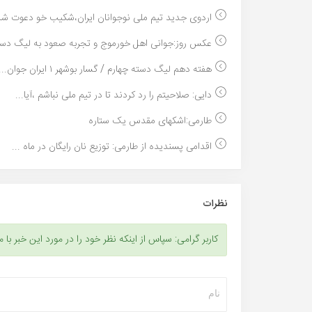
اردوی جدید تیم ملی نوجوانان ایران،شکیب خو دعوت شد.
عکس روز:جوانی اهل خورموج و تجربه صعود به لیگ دسته
هفته دهم لیگ دسته چهارم / گسار بوشهر ۱ ایران جوان...
دایی: صلاحیتم را رد کردند تا در تیم ملی نباشم ،آیا...
طارمی:اشکهای مقدس یک ستاره
اقدامی پسندیده از طارمی: توزیع نان رایگان در ماه ...
نظرات
کاربر گرامی: سپاس از اینکه نظر خود را در مورد این خبر با م