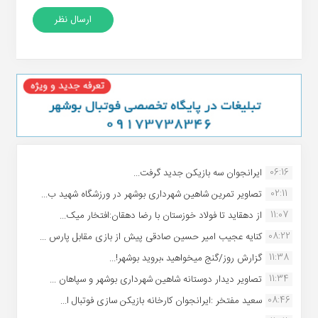
06:16
ایرانجوان سه بازیکن جدید گرفت...
02:11
تصاویر تمرین شاهین شهردارى بوشهر در ورزشگاه شهید ب...
11:07
از دهقاید تا فولاد خوزستان با رضا دهقان:افتخار میک...
08:22
کنایه عجیب امیر حسین صادقی پیش از بازی مقابل پارس ...
11:38
گزارش روز/گنج میخواهید ،بروید بوشهر!...
11:34
تصاویر دیدار دوستانه شاهین شهردارى بوشهر و سپاهان ...
08:46
سعید مفتخر :ایرانجوان کارخانه بازیکن سازی فوتبال ا...