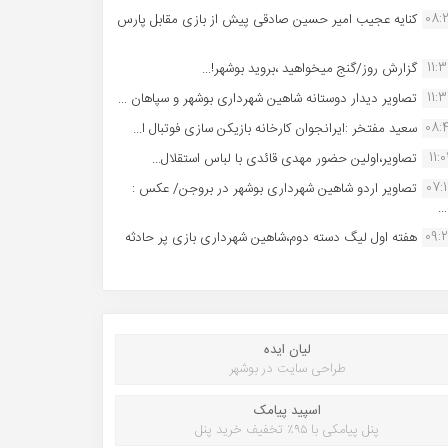
08:
کنایه عجیب امیر حسین صادقی پیش از بازی مقابل پارس
11:
گزارش روز/گنج میخواهید ،بروید بوشهر!...
11:
تصاویر دیدار دوستانه شاهین شهردارى بوشهر و سپاهان ...
08:
سعید مفتخر :ایرانجوان کارخانه بازیکن سازی فوتبال ا...
11:0
تصاویر،اولین حضور مهدی قائدی با لباس استقلال...
07:
تصاویر اردو شاهین شهرداری بوشهر در بروجن/ عکس :
..
09:
هفته اول لیگ دسته دوم،شاهین شهرداری بازی پر حادثه
لیان ایده
طراحی سایت در بوشهر
اسپید پیامک
پنل پیامکی با ۹۵٪ تخفیف خرید پنل