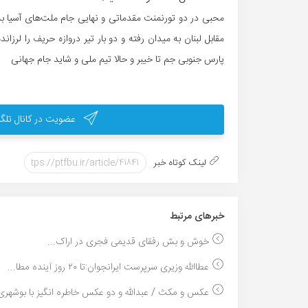
محبی در دو تورنمنت مقدماتی و نهایی جام ملت‌های آسیا به می
مقابل لبنان به میدان رفته و دو بار تیر دروازه حریف را لرزاند
پارس جنوبی جم تا خیبر و حالا تیم ملی و شاید جام جهانی
عضویت در کانال تلگر
لینک کوتاه خبر
خبر‌های مرتبط
خوش و بش رفقای قدیمی فجری در اراک...
عطاالله وزیری سرپرست ایرانجوان:تا ۲۰ روز آینده مطا...
عکس و مکث / عبدالله و دو عکس خاطره انگیز با بوشهری.