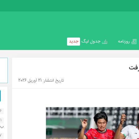
روزنامه
جدول لیگ
جدید
رفت
تاریخ انتشار: 21 آوریل 2026
16
1
ب..
07