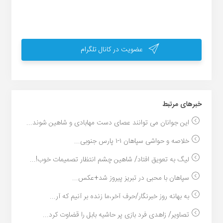
عضویت در کانال تلگرام
خبر‌های مرتبط
این جوانان می توانند عصای دست مهابادی و شاهین شوند...
خلاصه و حواشی سپاهان ۱-۱ پارس جنوبی...
لیگ به تعویق افتاد/ شاهین چشم انتظار تصمیمات خوب!...
سپاهان با محبی در تبریز پیروز شد+عکس...
به بهانه روز خبرنگار/حرف آخر،ما زنده بر آنیم که آر...
تصاویر/ زاهدی فرد بازی پر حاشیه بابل را قضاوت کرد...