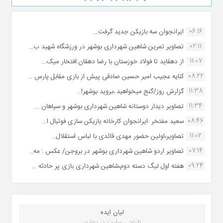
06:16
ایرانجوان سه بازیکن جدید گرفت...
02:11
تصاویر تمرین شاهین شهردارى بوشهر در ورزشگاه شهید ب...
11:07
از دهقاید تا فولاد خوزستان با رضا دهقان:افتخار میک...
08:22
کنایه عجیب امیر حسین صادقی پیش از بازی مقابل پارس ...
11:38
گزارش روز/گنج میخواهید ،بروید بوشهر!...
11:34
تصاویر دیدار دوستانه شاهین شهردارى بوشهر و سپاهان ...
08:46
سعید مفتخر :ایرانجوان کارخانه بازیکن سازی فوتبال ا...
11:02
تصاویر،اولین حضور مهدی قائدی با لباس استقلال...
07:14
تصاویر اردو شاهین شهرداری بوشهر در بروجن/ عکس : مه...
09:24
هفته اول لیگ دسته دوم،شاهین شهرداری بازی پر حادثه ...
لیان ایده
طراحی سایت در بوشهر