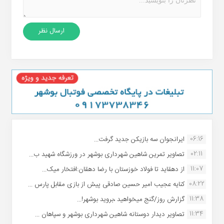
06:16
ایرانجوان سه بازیکن جدید گرفت...
02:11
تصاویر تمرین شاهین شهردارى بوشهر در ورزشگاه شهید ب...
11:07
از دهقاید تا فولاد خوزستان با رضا دهقان:افتخار میک...
08:22
کنایه عجیب امیر حسین صادقی پیش از بازی مقابل پارس ...
11:38
گزارش روز/گنج میخواهید ،بروید بوشهر!...
11:34
تصاویر دیدار دوستانه شاهین شهردارى بوشهر و سپاهان ...