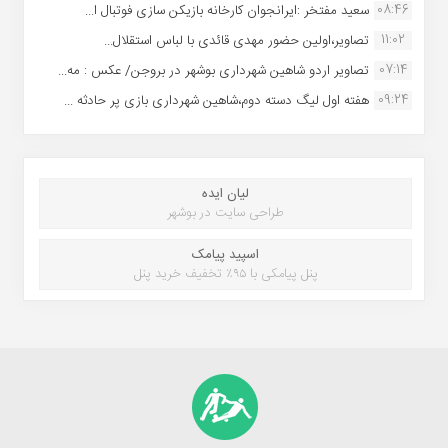
08:46
سعید مفتخر :ایرانجوان کارخانه بازیکن سازی فوتبال ا...
11:02
تصاویر،اولین حضور مهدی قائدی با لباس استقلال...
07:14
تصاویر اردو شاهین شهرداری بوشهر در بروجن/ عکس : مه...
09:24
هفته اول لیگ دسته دوم،شاهین شهرداری بازی پر حادثه ...
لیان ایده
طراحی سایت در بوشهر
اسپید پیامک
پنل پیامکی با ۹۵٪ تخفیف خرید پنل