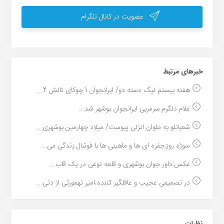
عضویت در کانال تلگرام
خبر‌های مرتبط
هفته بیستم لیگ دسته دو/ ایرانجوان 1 چوکای تالش 2...
غلام دلگرم سرمربی ایرانجوان بوشهر شد...
شعبانلو به ملوان انزلی پیوست/ میلاد چهارمین بوشهری...
سوژه روز:جفره ای ها و ماهینی ها با فوتبال زندگی می...
عکس:داور جوان بوشهری و قلعه نوعی در یک قاب...
در تصمیمی عجیب و غافلگیر کننده،امیر تهمورثی از دنی...
نظرات