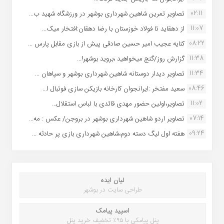
02:11
تصاویر تمرین شاهین شهردارى بوشهر در ورزشگاه شهید ب...
11:07
از دهقاید تا فولاد خوزستان با رضا دهقان:افتخار میک...
08:22
کنایه عجیب امیر حسین صادقی پیش از بازی مقابل پارس ...
11:38
گزارش روز/گنج میخواهید ،بروید بوشهر!...
11:34
تصاویر دیدار دوستانه شاهین شهردارى بوشهر و سپاهان ...
08:46
سعید مفتخر :ایرانجوان کارخانه بازیکن سازی فوتبال ا...
11:02
تصاویر،اولین حضور مهدی قائدی با لباس استقلال...
07:14
تصاویر اردو شاهین شهرداری بوشهر در بروجن/ عکس : مه...
09:24
هفته اول لیگ دسته دوم،شاهین شهرداری بازی پر حادثه ...
لیان ایده
طراحی سایت در بوشهر
اسپید پیامک
پنل پیامکی با ۹۵٪ تخفیف خرید پنل