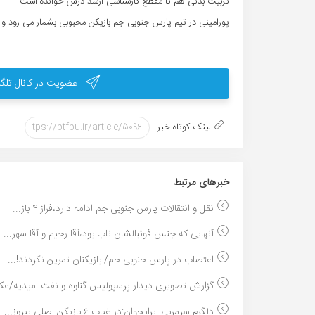
تربیت بدنی هم تا مقطع کارشناسی ارشد درس خوانده است.
پورامینی در تیم پارس جنوبی جم بازیکن محبوبی بشمار می رود و ب
عضویت در کانال تلگر
لینک کوتاه خبر
خبر‌های مرتبط
نقل و انتقالات پارس جنوبی جم ادامه دارد،فراز ۴ باز...
آنهایی که جنس فوتبالشان ناب بود،آقا رحیم و آقا سهر...
اعتصاب در پارس جنوبی جم/ بازیکنان تمرین نکردند!...
گزارش تصویری دیدار پرسپولیس گناوه و نفت امیدیه/عک
دلگرم سرمربی ایرانجوان:در غیاب ۶ بازیکن اصلی پیروز...