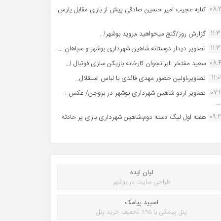
08:
کنایه عجیب امیر حسین صادقی پیش از بازی مقابل پارس
11:
گزارش روز/گنج میخواهید ،بروید بوشهر!...
11:
تصاویر دیدار دوستانه شاهین شهردارى بوشهر و سپاهان ...
08:
سعید مفتخر :ایرانجوان کارخانه بازیکن سازی فوتبال ا...
11:0
تصاویر،اولین حضور مهدی قائدی با لباس استقلال...
07:
تصاویر اردو شاهین شهرداری بوشهر در بروجن/ عکس :
..
09:
هفته اول لیگ دسته دوم،شاهین شهرداری بازی پر حادثه
لیان ایده
طراحی سایت در بوشهر
اسپید پیامک
پنل پیامکی با ۹۵٪ تخفیف خرید پنل