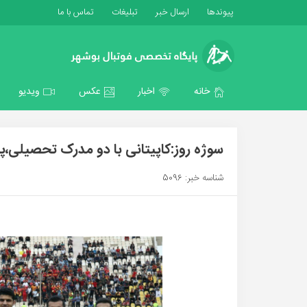
پیوندها
ارسال خبر
تبلیغات
تماس با ما
خانه
اخبار
عکس
ویدیو
سوژه روز:کاپیتانی با دو مدرک تحصیلی،پورامینی ۷
شناسه خبر: 5096