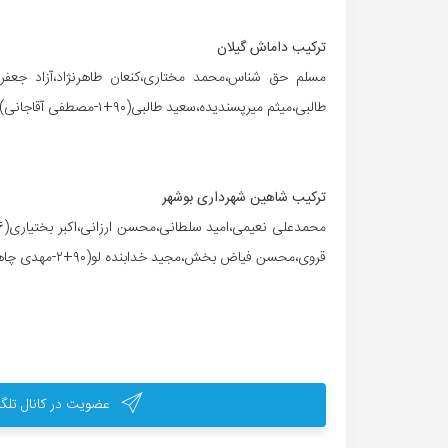
ترکیب داماش گیلان
طالبی،میثم میرپسندیده،سعید طالبی(۹۰+۱-مصطفی آقاجانی)،علیرضا صبوری(۶۶-سعید باقرپسند)و میلاد پورصف شکن
ترکیب شاهین شهرداری بوشهر
قروی،محسن فیاض بخش،مجید خدابنده لو(۹۰+۲-مهدی چاهکوتاه زاده)،محمد محبی،عباس پورخسروانی و میلاد صارمی
عضویت در کانال تلگر