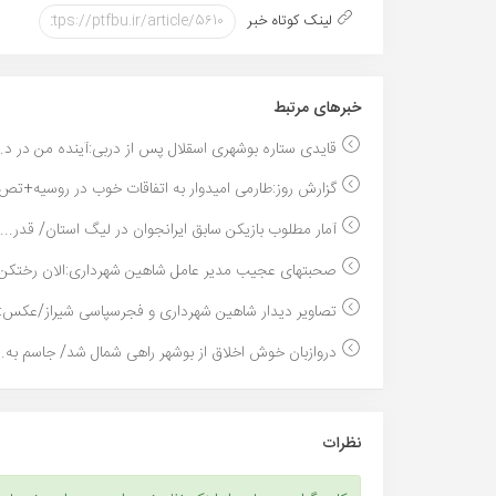
لینک کوتاه خبر
خبر‌های مرتبط
قایدی ستاره بوشهری اسقلال پس از دربی:آینده من در د..
گزارش روز:طارمی امیدوار به اتفاقات خوب در روسیه+تص.
آمار مطلوب بازیکن سابق ایرانجوان در لیگ استان/ قدر...
صحبتهای عجیب مدیر عامل شاهین شهرداری:الان رختکن ش
تصاویر دیدار شاهین شهرداری و فجرسپاسی شیراز/عکس:م
دروازبان خوش اخلاق از بوشهر راهی شمال شد/ جاسم به..
نظرات