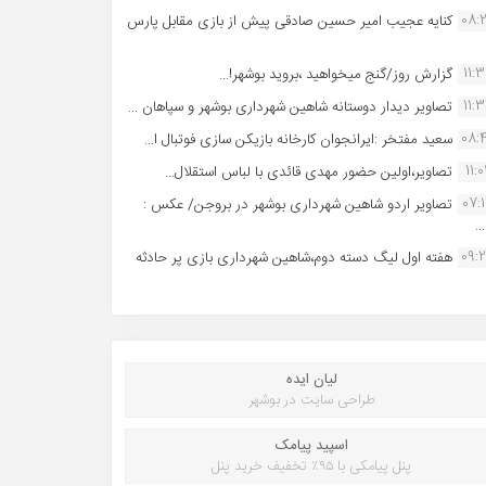
08:
کنایه عجیب امیر حسین صادقی پیش از بازی مقابل پارس
11:
گزارش روز/گنج میخواهید ،بروید بوشهر!...
11:
تصاویر دیدار دوستانه شاهین شهردارى بوشهر و سپاهان ...
08:
سعید مفتخر :ایرانجوان کارخانه بازیکن سازی فوتبال ا...
11:0
تصاویر،اولین حضور مهدی قائدی با لباس استقلال...
07:
تصاویر اردو شاهین شهرداری بوشهر در بروجن/ عکس :
..
09:
هفته اول لیگ دسته دوم،شاهین شهرداری بازی پر حادثه
لیان ایده
طراحی سایت در بوشهر
اسپید پیامک
پنل پیامکی با ۹۵٪ تخفیف خرید پنل