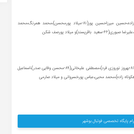
مسلم حق شناس،محمد مختاری،کنعان طاهرنژاد،آزاد جعفرزاده،حسین میرزاحسین پور(۸۱-میلاد پورمحسن)،محمد همرنگ،محمد
محمدعلی نعیمی،امید سلطانی،محسن ارزانی،اکبر بختیاری(۸۶-بهروز نوروزی فرد)،مصطفی علیخانی(۸۹-محسن وفایی صدر)،اسماعیل
ام پایگاه تخصصی فوتبال بوشهر