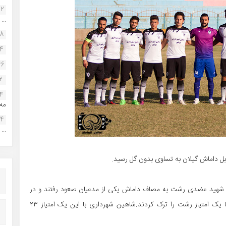
22
...
38
34
46
2
14
مه.
24
...
ل داماش گیلان به تساوی بدون گل رسید.
اه شهید عضدی رشت به مصاف داماش یکی از مدعیان صعود رفتند و در
روزی که موقعیتهای فراوان گلزنی را به دست اوردند تنها با یک امتیاز رشت را ترک کردند.شاهین شهرداری با این یک امتیاز ۲۳